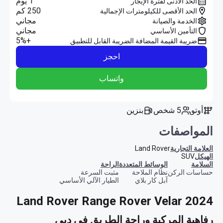
1 يوم
الحد الأدنى لفترة الإيجار
250 كم
الحد الأقصى للكيلومترات الإجمالية
مجاني
الخدمة والصيانة
مجاني
التأمين الأساسي
+5%
ضريبة القيمة المضافة الضريبة القابل للتطبيق
احجز
واتساب
أوتو
5 شخص
بنزين
المواصفات
العلامة التجارية
Land Rover
الهيكل
SUV
السلامة
الوسائط المتعددة
الراحة
حساسات الركن
نظام الملاحة
مثبت السرعة
آبل كار بلاي
الطيار الآلي الأساسي
Land Rover Range Rover Velar 2024
رفاهية المركبة وراحة الطريق في دبي