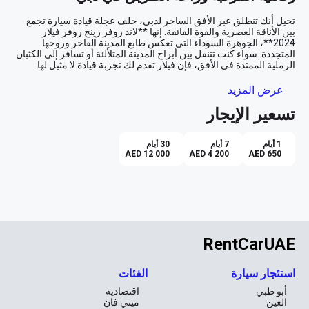
تخيل أنك تنطلق عبر الأفق الساحر لدبي، خلف عجلة قيادة سيارة تجمع 
بين الأناقة العصرية والقوة الفائقة. إنها **لاند روفر رينج روفر فيلار 
2024**، الجوهرة السوداء التي تعكس طابع المدينة الفاخر وروحها 
المتجددة. سواء كنت تتنقل بين أبراج المدينة المتلألئة أو تسافر إلى الكثبان 
الأناقة الفاخرة والتصميم الأنيق
عرض المزيد
تسعير الإيجار
من الخارج، يفيض اللون الأسود اللامع للسيارة بروعة مُلفتة للنظر، تفوح 
منها هالة من الفخامة الراقية التي تميزها في أي موكب. في الداخل، 
يجسد التصميم الداخلي الأسود مفهوم الراحة المطلقة، حيث تتكامل 
1 أيام
7 أيام
30 أيام
المقاعد الجلدية الفاخرة مع تفاصيل وخطوط فنية هندسية تجعل كل رحلة 
AED 12 000
AED 4 200
AED 650
تجربة قيادة لا تُنسى
بفضل ناقل الحركة الأوتوماتيكي المتطور، تجمع فيلار بين السلاسة 
والقوة، مما يتيح لك القيادة بثقة على طرق دبي المتنوعة. سواء كنت 
تتجول في الطرق السريعة أو تتخطى الزحام اليومي، تظل السيارة 
RentCarUAE
مستقرة وملتصقة بالطريق، مما يوفر لك تجربة قيادة هادئة وخالية من 
استئجار سيارة
الفئات
التكنولوجيا المتقدمة لتسهيل حياتك
أبو ظبي
اقتصادية
انغمس في رفاهية التكنولوجيا الحديثة مع نظام الملاحة الذكي الذي 
العين
ميني فان