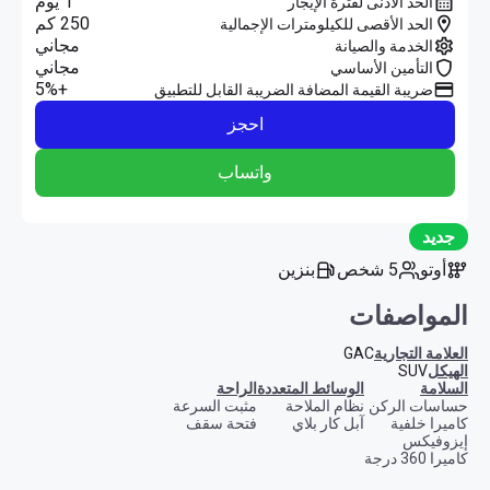
1 يوم
الحد الأدنى لفترة الإيجار
250 كم
الحد الأقصى للكيلومترات الإجمالية
مجاني
الخدمة والصيانة
مجاني
التأمين الأساسي
+5%
ضريبة القيمة المضافة الضريبة القابل للتطبيق
احجز
واتساب
جديد
أوتو
5 شخص
بنزين
المواصفات
العلامة التجارية
GAC
الهيكل
SUV
السلامة
الوسائط المتعددة
الراحة
حساسات الركن
نظام الملاحة
مثبت السرعة
كاميرا خلفية
آبل كار بلاي
فتحة سقف
إيزوفيكس
كاميرا 360 درجة