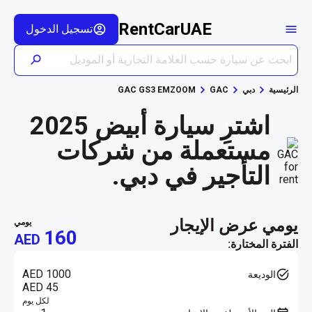
RentCarUAE
تسجيل الدخول
الرئيسية
دبي
GAC
GAC GS3 EMZOOM
اشترِ سيارة أبيض 2025
مستعملة من شركات
التأجير في دبي.
يومي عرض الإيجار
يومي
160
AED
الفترة المختارة:
AED 1000
الوديعة
AED 45
لكل يوم