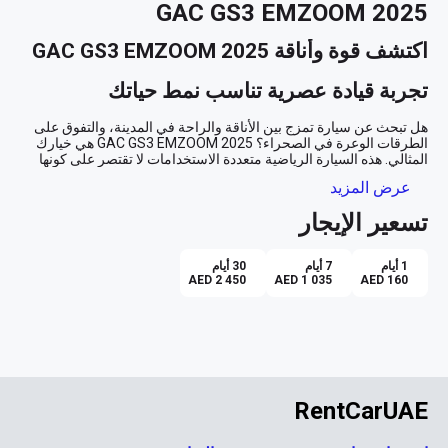
GAC GS3 EMZOOM 2025
اكتشف قوة وأناقة GAC GS3 EMZOOM 2025
تجربة قيادة عصرية تناسب نمط حياتك
هل تبحث عن سيارة تمزج بين الأناقة والراحة في المدينة، والتفوق على 
الطرقات الوعرة في الصحراء؟ GAC GS3 EMZOOM 2025 هي خيارك 
المثالي. هذه السيارة الرياضية متعددة الاستخدامات لا تقتصر على كونها 
وسيلة نقل، بل هي تجربة حياة متميزة. بلونها الخارجي الأبيض الناصع الذي 
عرض المزيد
يعكس أشعة الشمس الذهبية، ومقصورتها الداخلية بلون البيج الفاخر الذي 
تسعير الإيجار
راحة بلا حدود وتقنيات متقدمة
1 أيام
7 أيام
30 أيام
تصور نفسك جالسًا خلف عجلة القيادة، حيث جمعت GAC GS3 EMZOOM 
AED 2 450
AED 1 035
AED 160
بين أحدث التقنيات والشعور بالراحة القصوى. مع وجود نظام الملاحة 
المدمج وكاميرا 360، يمكنك التنقل بثقة في شوارع دبي وأبوظبي 
الصاخبة، أو الاستمتاع برحلة هادئة إلى الشارقة. Apple CarPlay يبقيك 
نظام التحكم في السرعة (Cruise Control) يوفر لك تجربة قيادة مريحة 
أثناء الرحلات الطويلة. أما إذا كنت تخطط لاستكشاف المناطق 
RentCarUAE
الصحراوية، فإن هذه السيارة مصممة لتتغلب على التضاريس بفضل 
قدرتها العالية على التحمل والراحة الفائقة التي تقدمها على الطرقات 