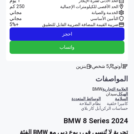
1 يوم
الحد الأدنى لفترة الإيجار
250 كم
الحد الأقصى للكيلومترات الإجمالية
مجاني
الخدمة والصيانة
مجاني
التأمين الأساسي
+5%
ضريبة القيمة المضافة الضريبة القابل للتطبيق
احجز
واتساب
أوتو
5 شخص
بنزين
المواصفات
العلامة التجارية
BMW
الهيكل
سيدان
السلامة
الوسائط المتعددة
كاميرا خلفية
نظام الملاحة
حساسات الركن
آبل كار بلاي
BMW 8 Series 2024
تجربة لا تُنسى في ربوع دبي مع BMW الفئة 