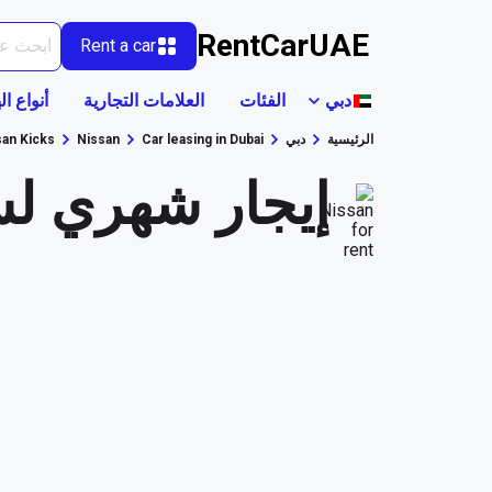
RentCarUAE
Rent a car
دبي
الفئات
العلامات التجارية
أنواع ال
الرئيسية
دبي
Car leasing in Dubai
Nissan
san Kicks
إيجار شهري لسيارة Kicks أبيض 