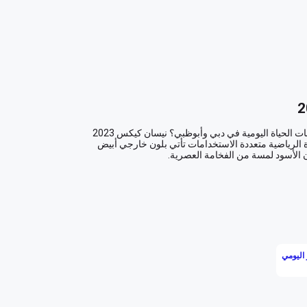
هل تبحث عن سيارة تجمع بين الرحابة والأناقة، وتناسب متطلبات الحياة اليومية في دبي وأبوظبي؟ نيسان كيكس 2023 
بانتظارك لتفتح أمامك أبواب تجربة قيادة استثنائية. هذه السيارة الرياضية متعددة الاستخدامات تأتي بلون خارجي أبيض 
نيسان كيكس 2023 مصممة لتمنحك راحة لا مثيل لها سواء كنت تقضي يومًا في التجول بين معالم دبي الشهيرة أو تخطط 
لرحلة طويلة نحو الكثبان الرملية في أبوظبي. بفضل المساحة الداخلية الرحبة، ستجد أن كل رحلة تتحول إلى تجربة 
اليومي
محاولة الركن في مول الإمارات أو التنقل في شوارع جزيرة ياس لم تكن أبدًا أسهل مع الكاميرا الخلفية وأجهزة 
الاستشعار الخاصة بالركن التي توفرها نيسان كيكس. تمتاز هذه السيارة بتكنولوجيا Isofix التي تضمن ثبات مقاعد الأطفال، 