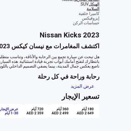
الهيكل
SUV
السلامة
كاميرا خلفية
إيزوفيكس
حساسات الركن
Nissan Kicks 2023
اكتشف المغامرات مع نيسان كيكس 2023
رحابة وراحة في كل رحلة
عرض المزيد
تسعير الإيجار
تكنولوجيا متقدمة لقيادة آمنة
180 أيام
360 أيام
720 أيام
عرض الإيجار 
AED 2 649
AED 2 499
AED 2 359
1-30 أيام