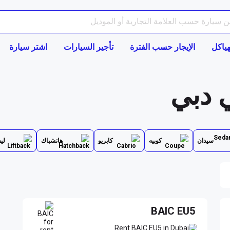
هياكل
الإيجار حسب الفترة
تأجير السيارات
اشتر سيارة
سيدان
كوبيه
كابريو
هاتشباك
لي
BAIC EU5