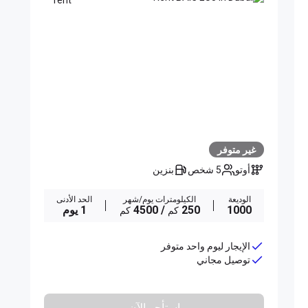
غير متوفر
أوتو
5 شخص
بنزين
الوديعة
الكيلومترات يوم/شهر
الحد الأدنى
1000
250
/ 4500
1 يوم
كم
كم
الإيجار ليوم واحد متوفر
توصيل مجاني
استأجر الآن