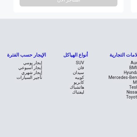
امات التجارية
أنواع الهياكل
الإيجار حسب الفترة
Au
SUV
إيجار يومي
BM
فان
إيجار أسبوعي
Hyund
سيدان
إيجار شهري
Mercedes-Ben
كوبيه
تأجير السيارات
M
كابريو
Tes
هاتشباك
Niss
ليفتباك
Toyo