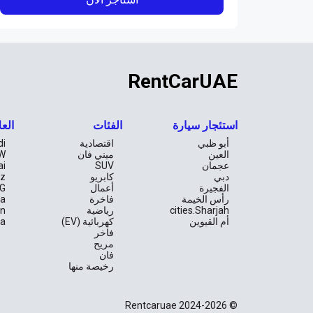
RentCarUAE
استئجار سيارة
الفئات
العل
أبو ظبي
اقتصادية
di
العين
ميني فان
W
عجمان
SUV
ai
دبي
كابريو
z
الفجيرة
أعمال
G
رأس الخيمة
فاخرة
la
cities.Sharjah
رياضية
an
أم القيوين
كهربائية (EV)
ta
فاخر
مريح
فان
رخيصة منها
© Rentcaruae 2024-2026