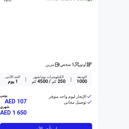
أوتو
5 شخص
بنزين
الوديعة
الكيلومترات يوم/شهر
الحد الأدنى
1000
250
/ 4500
1 يوم
كم
كم
يومي
الإيجار ليوم واحد متوفر
AED 107
توصيل مجاني
شهري
AED
1 650
استأجر الآن