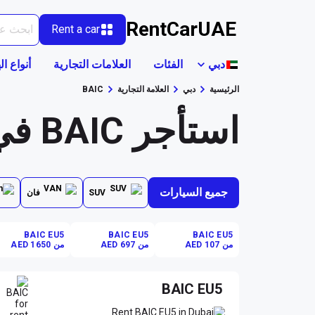
RentCarUAE
Rent a car
دبي
الفئات
العلامات التجارية
أنواع ال
الرئيسية
دبي
العلامة التجارية
BAIC
استأجر BAIC في دبي
جميع السيارات
SUV
فان
BAIC EU5
BAIC EU5
BAIC EU5
من AED 107
من AED 697
من AED 1650
BAIC EU5