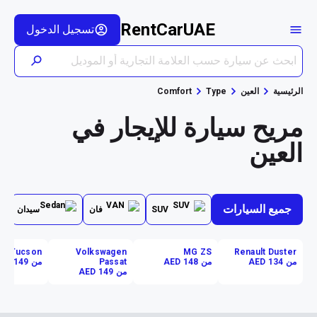
RentCarUAE
تسجيل الدخول
الرئيسية
العين
Type
Comfort
مريح سيارة للإيجار في
العين
جميع السيارات
SUV
فان
سيدان
ai Tucson
Volkswagen
MG ZS
Renault Duster
من AED 134
من AED 148
Passat
من AED 149
من AED 149