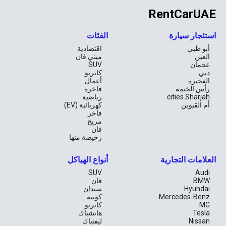
RentCarUAE
استئجار سيارة
الفئات
أبو ظبي
اقتصادية
العين
ميني فان
عجمان
SUV
دبي
كابريو
الفجيرة
أعمال
رأس الخيمة
فاخرة
cities.Sharjah
رياضية
أم القيوين
كهربائية (EV)
فاخر
مريح
فان
رخيصة منها
العلامات التجارية
أنواع الهياكل
SUV
Audi
BMW
فان
Hyundai
سيدان
Mercedes-Benz
كوبيه
MG
كابريو
Tesla
هاتشباك
Nissan
ليفتباك