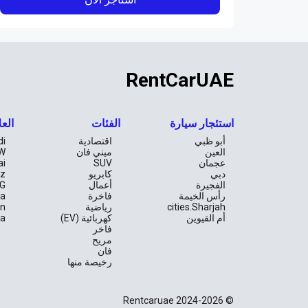
RentCarUAE
استئجار سيارة
الفئات
العل
أبو ظبي
اقتصادية
di
العين
ميني فان
W
عجمان
SUV
ai
دبي
كابريو
z
الفجيرة
أعمال
G
رأس الخيمة
فاخرة
la
cities.Sharjah
رياضية
an
أم القيوين
كهربائية (EV)
ta
فاخر
مريح
فان
رخيصة منها
© Rentcaruae 2024-2026