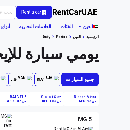
RentCarUAE
Rent a car
العين
الفئات
العلامات التجارية
أنواع 
الرئيسية
العين
Period
Daily
يومي سيارة للإيج
جميع السيارات
SUV
فان
BAIC EU5
Suzuki Ciaz
Nissan Micra
من AED 89
من AED 103
من AED 107
MG 5