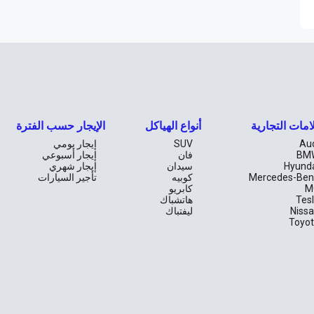
امات التجارية
أنواع الهياكل
الإيجار حسب الفترة
Au
SUV
إيجار يومي
BM
فان
إيجار أسبوعي
Hyund
سيدان
إيجار شهري
Mercedes-Ben
كوبيه
تأجير السيارات
M
كابريو
Tes
هاتشباك
Niss
ليفتباك
Toyo