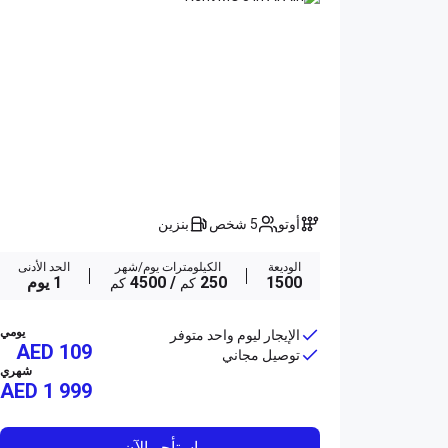
أوتو
5 شخص
بنزين
الوديعة
الكيلومترات يوم/شهر
الحد الأدنى
1500
250
/ 4500
1 يوم
كم
كم
يومي
الإيجار ليوم واحد متوفر
AED 109
توصيل مجاني
شهري
AED
1 999
استأجر الآن