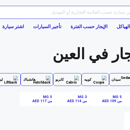
الهياكل
الإيجار حسب الفترة
تأجير السيارات
اشتر سيارة
ار في العين
سيدان
كوبيه
كابريو
هاتشباك
لي
MG 5
MG 3
MG 5
من AED 109
من AED 114
من AED 117