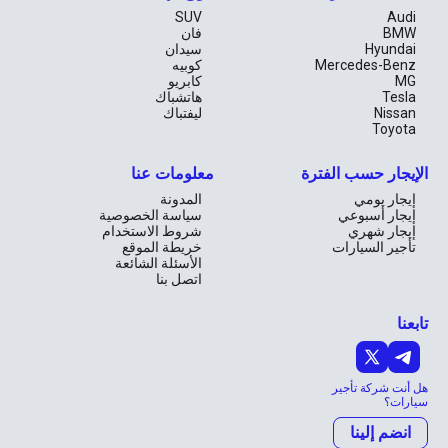
SUV
Audi
BMW
فان
Hyundai
سيدان
Mercedes-Benz
كوبيه
MG
كابريو
Tesla
هاتشباك
Nissan
ليفتباك
Toyota
الإيجار حسب الفترة
معلومات عنا
إيجار يومي
المدونة
إيجار أسبوعي
سياسة الخصوصية
إيجار شهري
شروط الاستخدام
تأجير السيارات
خريطة الموقع
الأسئلة الشائعة
اتصل بنا
تابعنا
هل أنت شركة تأجير
سيارات؟
انضم إلينا