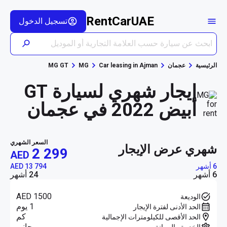
RentCarUAE
تسجيل الدخول
الرئيسية
عجمان
Car leasing in Ajman
MG
MG GT
إيجار شهري لسيارة GT
أبيض 2022 في عجمان
السعر الشهري
شهري عرض الإيجار
2 299
AED
6 أشهر
AED 13 794
6 أشهر
24 أشهر
AED 1500
الوديعة
1 يوم
الحد الأدنى لفترة الإيجار
كم
الحد الأقصى للكيلومترات الإجمالية
مجاني
الخدمة والصيانة