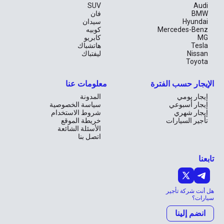
SUV
Audi
BMW
فان
Hyundai
سيدان
Mercedes-Benz
كوبيه
MG
كابريو
Tesla
هاتشباك
Nissan
ليفتباك
Toyota
الإيجار حسب الفترة
معلومات عنا
إيجار يومي
المدونة
إيجار أسبوعي
سياسة الخصوصية
إيجار شهري
شروط الاستخدام
تأجير السيارات
خريطة الموقع
الأسئلة الشائعة
اتصل بنا
تابعنا
هل أنت شركة تأجير
سيارات؟
انضم إلينا