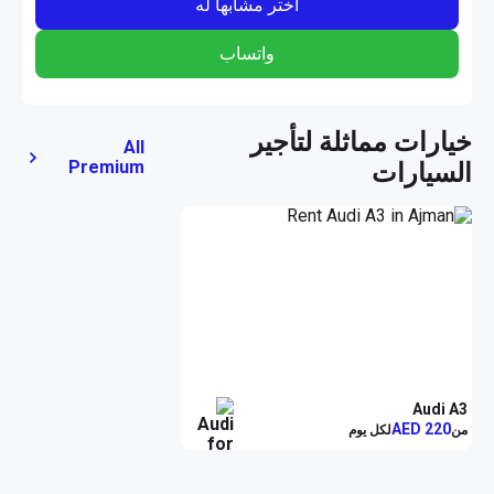
الذين يوفرهما التصميم الداخلي. المقاعد مريحة ومدروسة بعناية لتمنحك 
اختر مشابهاً له
الدعم الأمثل في كل رحلة، سواء كانت يومية أو في عطلة نهاية الأسبوع. 
مع النظام الصوتي المتكامل وApple CarPlay، يصبح كل لحظة تقضيها في 
واتساب
مميزات الأمان والتكنولوجيا
تأتي الأودي A3 مجهزة بأحدث تقنيات الأمان، مثل حساسات الركن 
خيارات مماثلة لتأجير
All
والكاميرا الخلفية، مما يجعلك تشعر بالثقة أثناء التنقل في الشوارع 
Premium
السيارات
المزدحمة أو الأماكن الضيقة. نظام Isofix يضمن سلامة الأطفال، في حين 
تعطيك ميزة التحكم بالسرعة تجربة قيادة مريحة وثابتة على الطرق 
الأداء والكفاءة
تزودك أودي A3 بأداء مثالي مع ناقل حركة أوتوماتيكي يوفر انتقالات 
سلسة وتجربة قيادة ناعمة وممتعة. هذه السيارة ليست فقط لأيام العمل، 
بل هي الرفيق المثالي للرحلات الطويلة التي تتطلب قوة وكفاءة في 
السعر والمرونة
Audi A3
استمتع بكل هذه المزايا مقابل 249 درهم في اليوم مع حزمة 300 كيلومتر. 
AED 220
من
لكل يوم
وإذا كنت تخطط لاستكشاف المزيد في نهاية الأسبوع، فإن السعر 1699 
درهم لخمسة أيام مع حزمة 1500 كيلومتر يُعد خيارًا مناسبًا. وللتجول 
بحرية طوال الشهر، يمكنك الاستفادة من عرض 4699 درهم الذي يمنحك 