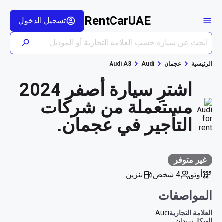
RentCarUAE
تسجيل الدخول
الرئيسية
عجمان
Audi
Audi A3
اشترِ سيارة أصفر 2024
مستعملة من شركات
التأجير في عجمان.
غير متوفر
أوتو
4 شخص
بنزين
المواصفات
العلامة التجارية
Audi
الهيكل
سيدان