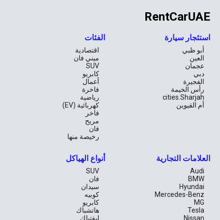
لماذا تختار أودي A3؟
RentCarUAE
الأودي A3 ليس مجرد وسيلة نقل؛ إنها تعبر عن شخصية سائقها وتضيف 
استئجار سيارة
الفئات
لمسة من الفخامة والحيوية إلى حياتك اليومية. سواء كنت متجهًا إلى 
العمل في المدينة أو تستمتع بعطلة نهاية الأسبوع في أبوظبي، فإن هذه 
أبو ظبي
اقتصادية
السيارة تعدك بتجربة لا تُنسى. احجز الآن واستعد للانطلاق في رحلة 
العين
ميني فان
ساحرة في قلب الإمارات.
عجمان
SUV
دبي
كابريو
الفجيرة
أعمال
رأس الخيمة
فاخرة
cities.Sharjah
رياضية
أم القيوين
كهربائية (EV)
فاخر
مريح
فان
رخيصة منها
العلامات التجارية
أنواع الهياكل
SUV
Audi
BMW
فان
Hyundai
سيدان
Mercedes-Benz
كوبيه
MG
كابريو
Tesla
هاتشباك
Nissan
ليفتباك