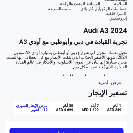
السلامة
الوسائط المتعددة
الراحة
حساسات الركن
آبل كار بلاي
مثبت السرعة
كاميرا خلفية
إيزوفيكس
Audi A3 2024
تجربة القيادة في دبي وأبوظبي مع أودي A3
تخيل نفسك تتجول في شوارع دبي أو أبوظبي بسيارة أودي A3 موديل 
2024، بلونها الأصفر الجذاب الذي يلفت الأنظار مع كل انعطاف. إنها ليست 
مجرد سيارة؛ إنها بيان عن الذوق، الأسلوب، والابتكار في عالم القيادة 
تصميم خارجي ملفت للنظر
عرض المزيد
يطل عليك جمال السيارة من خلال لونها الأصفر الزاهي الذي يعكس الثقة 
تسعير الإيجار
والجاذبية. هذه السيارة السيدان الصغيرة تبدو وكأنها مصممة خصيصًا لتتألق 
بين ناطحات السحاب الزجاجية والشوارع العصرية في الإمارات. بفضل 
التصميم الديناميكي والأنيق، تظل الأودي A3 خيارًا مثاليًا لأي شخص يبحث 
1 أيام
7 أيام
30 أيام
عرض الإيجار الشهري
AED 249
AED 1 699
AED 4 699
1-12 أشهر
راحة داخلية لا مثيل لها
عند دخولك إلى المقصورة السوداء الفاخرة، ستشعر فورًا بالراحة والسحر 