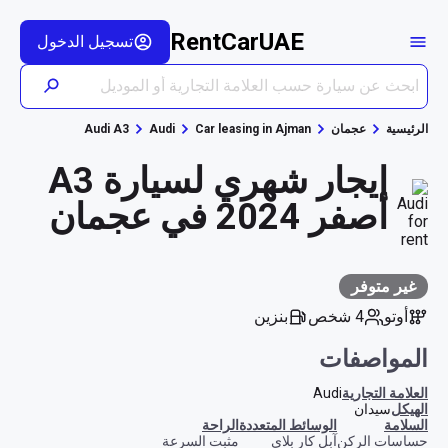
RentCarUAE
تسجيل الدخول
الرئيسية
عجمان
Car leasing in Ajman
Audi
Audi A3
إيجار شهري لسيارة A3
أصفر 2024 في عجمان
غير متوفر
أوتو
4 شخص
بنزين
المواصفات
العلامة التجارية
Audi
الهيكل
سيدان
السلامة
الوسائط المتعددة
الراحة
حساسات الركن
آبل كار بلاي
مثبت السرعة