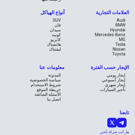
الأودي A3 ليس مجرد وسيلة نقل؛ إنها تعبر عن شخصية سائقها وتضيف 
العلامات التجارية
أنواع الهياكل
لمسة من الفخامة والحيوية إلى حياتك اليومية. سواء كنت متجهًا إلى 
العمل في المدينة أو تستمتع بعطلة نهاية الأسبوع في أبوظبي، فإن هذه 
SUV
Audi
السيارة تعدك بتجربة لا تُنسى. احجز الآن واستعد للانطلاق في رحلة 
BMW
فان
ساحرة في قلب الإمارات.
Hyundai
سيدان
Mercedes-Benz
كوبيه
MG
كابريو
Tesla
هاتشباك
Nissan
ليفتباك
Toyota
الإيجار حسب الفترة
معلومات عنا
إيجار يومي
المدونة
إيجار أسبوعي
سياسة الخصوصية
إيجار شهري
شروط الاستخدام
تأجير السيارات
خريطة الموقع
الأسئلة الشائعة
اتصل بنا
تابعنا
هل أنت شركة تأجير