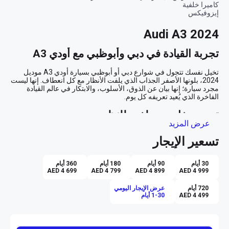
كاميرا خلفية
إيزوفيكس
Audi A3 2024
تجربة القيادة في دبي وأبوظبي مع أودي A3
تخيل نفسك تتجول في شوارع دبي أو أبوظبي بسيارة أودي A3 موديل 
2024، بلونها الأصفر الجذاب الذي يلفت الأنظار مع كل انعطاف. إنها ليست 
مجرد سيارة؛ إنها بيان عن الذوق، الأسلوب، والابتكار في عالم القيادة 
تصميم خارجي ملفت للنظر
عرض المزيد
يطل عليك جمال السيارة من خلال لونها الأصفر الزاهي الذي يعكس الثقة 
تسعير الإيجار
والجاذبية. هذه السيارة السيدان الصغيرة تبدو وكأنها مصممة خصيصًا لتتألق 
بين ناطحات السحاب الزجاجية والشوارع العصرية في الإمارات. بفضل 
التصميم الديناميكي والأنيق، تظل الأودي A3 خيارًا مثاليًا لأي شخص يبحث 
30 أيام
90 أيام
180 أيام
360 أيام
AED 4 699
AED 4 799
AED 4 899
AED 4 999
راحة داخلية لا مثيل لها
720 أيام
عرض الإيجار اليومي
AED 4 499
1-30 أيام
عند دخولك إلى المقصورة السوداء الفاخرة، ستشعر فورًا بالراحة والسحر 
الذين يوفرهما التصميم الداخلي. المقاعد مريحة ومدروسة بعناية لتمنحك 
الدعم الأمثل في كل رحلة، سواء كانت يومية أو في عطلة نهاية الأسبوع. 
مع النظام الصوتي المتكامل وApple CarPlay، يصبح كل لحظة تقضيها في 