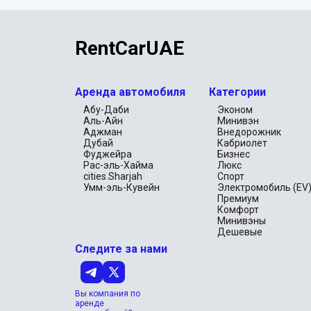
RentCarUAE
Аренда автомобиля
Категории
Абу-Даби
Эконом
Аль-Айн
Минивэн
Аджман
Внедорожник
Дубай
Кабриолет
Фуджейра
Бизнес
Рас-эль-Хайма
Люкс
cities.Sharjah
Спорт
Умм-эль-Кувейн
Электромобиль (EV
Премиум
Комфорт
Минивэны
Дешевые
Следите за нами
Вы компания по
аренде