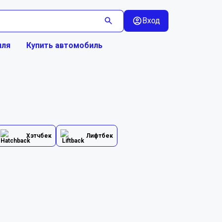
Вход
иля
Купить автомобиль
Хэтчбек
Лифтбек