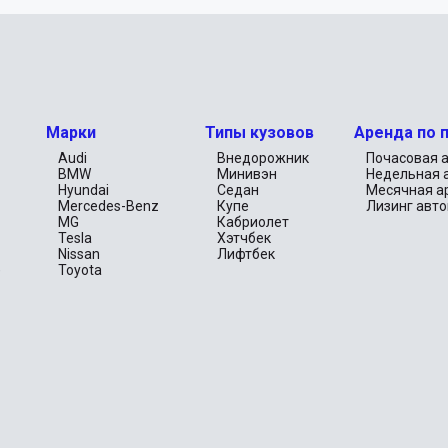
Марки
Типы кузовов
Аренда по 
Audi
Внедорожник
Почасовая 
BMW
Минивэн
Недельная 
Hyundai
Седан
Месячная а
Mercedes-Benz
Купе
Лизинг авт
MG
Кабриолет
Tesla
Хэтчбек
Nissan
Лифтбек
)
Toyota