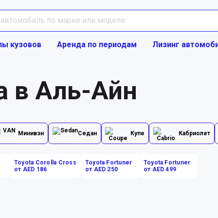
пы кузовов
Аренда по периодам
Лизинг автомоб
a в Аль-Айн
Минивэн
Седан
Купе
Кабриолет
Toyota Corolla Cross
Toyota Fortuner
Toyota Fortuner
от AED 186
от AED 250
от AED 499