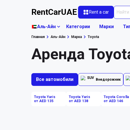
RentCarUAE
Rent a car
Аль-Айн
Категории
Марки
Ти
Главная
Аль-Айн
Марка
Toyota
Аренда Toyot
Все автомобили
Внедорожник
Toyota Yaris
Toyota Yaris
Toyota Corolla
от AED 135
от AED 138
от AED 146