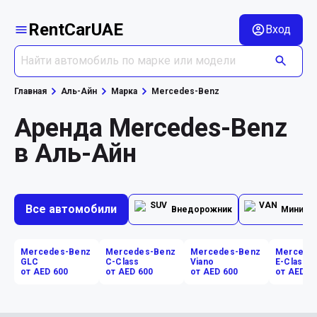
RentCarUAE
Вход
Главная
Аль-Айн
Марка
Mercedes-Benz
Аренда Mercedes-Benz
в Аль-Айн
Все автомобили
Внедорожник
Минивэ
Mercedes-Benz
Mercedes-Benz
Mercedes-Benz
Mercede
GLC
C-Class
Viano
E-Class
от AED 600
от AED 600
от AED 600
от AED 7