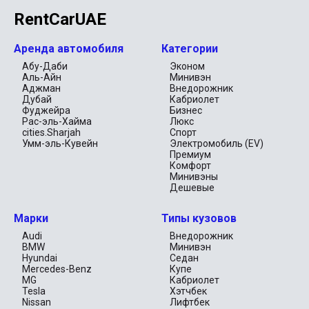
RentCarUAE
Аренда автомобиля
Категории
Абу-Даби
Эконом
Аль-Айн
Минивэн
Аджман
Внедорожник
Дубай
Кабриолет
Фуджейра
Бизнес
Рас-эль-Хайма
Люкс
cities.Sharjah
Спорт
Умм-эль-Кувейн
Электромобиль (EV)
Премиум
Комфорт
Минивэны
Дешевые
Марки
Типы кузовов
Audi
Внедорожник
BMW
Минивэн
Hyundai
Седан
Mercedes-Benz
Купе
MG
Кабриолет
Tesla
Хэтчбек
Nissan
Лифтбек