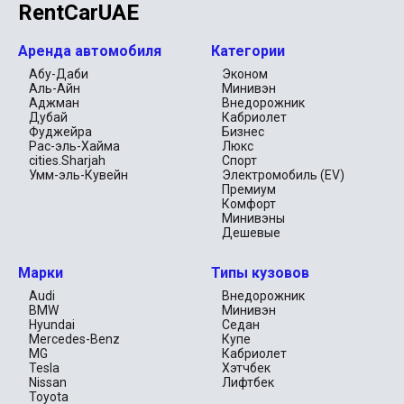
RentCarUAE
Аренда автомобиля
Категории
Абу-Даби
Эконом
Аль-Айн
Минивэн
Аджман
Внедорожник
Дубай
Кабриолет
Фуджейра
Бизнес
Рас-эль-Хайма
Люкс
cities.Sharjah
Спорт
Умм-эль-Кувейн
Электромобиль (EV)
Премиум
Комфорт
Минивэны
Дешевые
Марки
Типы кузовов
Audi
Внедорожник
BMW
Минивэн
Hyundai
Седан
Mercedes-Benz
Купе
MG
Кабриолет
Tesla
Хэтчбек
Nissan
Лифтбек
Toyota