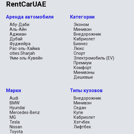
RentCarUAE
Аренда автомобиля
Категории
Абу-Даби
Эконом
Аль-Айн
Минивэн
Аджман
Внедорожник
Дубай
Кабриолет
Фуджейра
Бизнес
Рас-эль-Хайма
Люкс
cities.Sharjah
Спорт
Умм-эль-Кувейн
Электромобиль (EV)
Премиум
Комфорт
Минивэны
Дешевые
Марки
Типы кузовов
Audi
Внедорожник
BMW
Минивэн
Hyundai
Седан
Mercedes-Benz
Купе
MG
Кабриолет
Tesla
Хэтчбек
Nissan
Лифтбек
Toyota