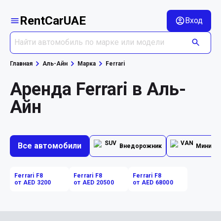
RentCarUAE
Вход
Главная
Аль-Айн
Марка
Ferrari
Аренда Ferrari в Аль-
Айн
Все автомобили
Внедорожник
Минивэ
Ferrari F8
Ferrari F8
Ferrari F8
от AED 3200
от AED 20500
от AED 68000