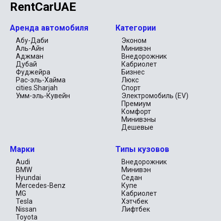
RentCarUAE
Аренда автомобиля
Категории
Абу-Даби
Эконом
Аль-Айн
Минивэн
Аджман
Внедорожник
Дубай
Кабриолет
Фуджейра
Бизнес
Рас-эль-Хайма
Люкс
cities.Sharjah
Спорт
Умм-эль-Кувейн
Электромобиль (EV)
Премиум
Комфорт
Минивэны
Дешевые
Марки
Типы кузовов
Audi
Внедорожник
BMW
Минивэн
Hyundai
Седан
Mercedes-Benz
Купе
MG
Кабриолет
Tesla
Хэтчбек
Nissan
Лифтбек
Toyota