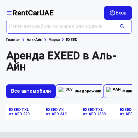
RentCarUAE
Вход
Главная
Аль-Айн
Марка
EXEED
Аренда EXEED в Аль-
Айн
Все автомобили
Внедорожник
Минивэ
EXEED TXL
EXEED VX
EXEED TXL
EXEED VX
от AED 220
от AED 349
от AED 1330
от AED 2