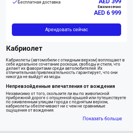
AED 399
Бесплатная доставка
Ежемесячно
AED
6 999
Арендовать сейчас
Кабриолет
Кабриолеты (автомобили с откидным верхом) воплощают в
себе идеальное сочетание роскоши, свободы и стиля, что
делает их фаворитами среди автолюбителей. Их
отличительная привлекательность гарантирует, что они
никогда не выйдут из моды.
Непревзойденные впечатления от вождения
Независимо от того, скользите ли вы по живописной
прибрежной дороге с опущенной крышей или путешествуете
по оживленным улицам города с поднятым верхом,
кабриолеты обеспечивают ни с чем не сравнимые
ощущения от вождения.
Показать больше
Символ престижа
Вождение кабриолета — это явное заявление об
изысканности и успехе. В городе, известном своим