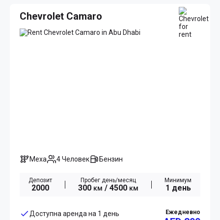
Chevrolet Camaro
Меха
4 Человек
Бензин
Депозит
Пробег день/месяц
Минимум
2000
300
/ 4500
1 день
км
км
Ежедневно
Доступна аренда на 1 день