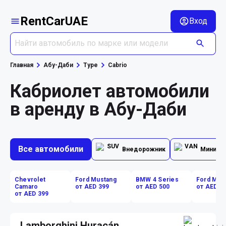
RentCarUAE
Вход
Главная
Абу-Даби
Type
Cabrio
Кабриолет автомобили
в аренду в Абу-Даби
Все автомобили
Внедорожник
Минивэ
Chevrolet
Ford Mustang
BMW 4 Series
Ford Mus
Camaro
от AED 399
от AED 500
от AED 5
от AED 399
Lamborghini Huracán