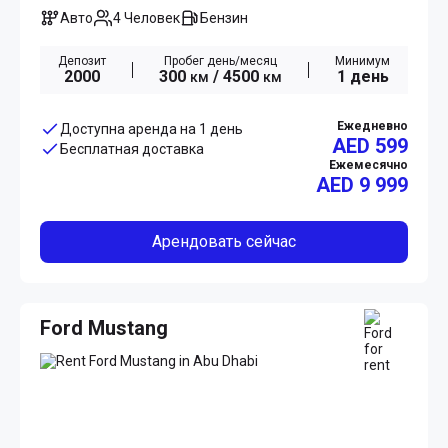
Авто
4 Человек
Бензин
Депозит
Пробег день/месяц
Минимум
2000
300
/ 4500
1 день
км
км
Ежедневно
Доступна аренда на 1 день
AED 599
Бесплатная доставка
Ежемесячно
AED
9 999
Арендовать сейчас
Ford Mustang