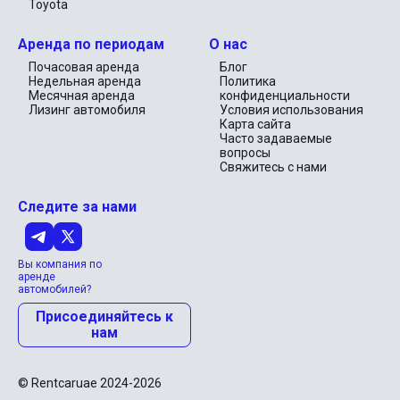
Toyota
30 дней после окончания аренды.
Вернуть машину
Аренда по периодам
О нас
Убедитесь, что вы возвращаете автомобиль с тем же
Почасовая аренда
Блог
уровнем топлива.
Недельная аренда
Политика
Проверьте, нет ли новых повреждений после аренды.
Месячная аренда
конфиденциальности
Лизинг автомобиля
Условия использования
Карта сайта
Часто задаваемые
вопросы
Свяжитесь с нами
Следите за нами
Вы компания по
аренде
автомобилей?
Присоединяйтесь к
нам
© Rentcaruae 2024-2026