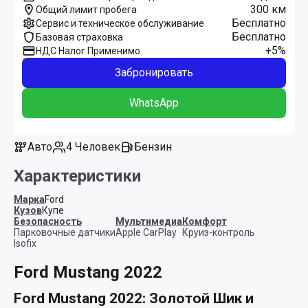
300 км
Общий лимит пробега
Бесплатно
Сервис и техническое обслуживание
Бесплатно
Базовая страховка
+5%
НДС Налог Применимо
Забронировать
WhatsApp
Авто
4 Человек
Бензин
Характеристики
Марка
Ford
Кузов
Купе
Безопасность
Мультимедиа
Комфорт
Парковочные датчики
Apple CarPlay
Круиз-контроль
Isofix
Ford Mustang 2022
Ford Mustang 2022: Золотой Шик и 