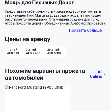
Мощь для Песчаных Дорог
Представьте себе: золотистый закат над горизонтом, вы в 
сверкающем Ford Mustang 2022 года, и асфальт послушно 
расстилается перед вами. Эта машина создана для того, 
чтобы покорять дороги Объединённых Арабских Эмиратов с 
их уникальными ландшафтами и ощущением бесконечных 
Показать больше
возможностей. 

Цены на аренду
Роскошь и Эмоции
Золотой кузов Ford Mustang в сочетании с классическим 
1 дней
7 дней
30 дней
черным интерьером — это не просто цветовое сочетание. 
AED 399
AED 2 450
AED 6 999
Это приглашение в мир, где стиль и мощь идут рука об руку. 
Когда солнце заливает улицы Дубая или Абу-Даби, ваше 
купе сверкает и привлекает взгляды, как произведение 
искусства на выставке. В этом автомобиле вы не просто 
Похожие варианты проката
All
перемещаетесь из точки А в точку Б — вы испытываете 
Cabrio
автомобилей
захватывающую свободу и адреналин.

Безупречный Комфорт и Технологии
Внутри вас ждет царство комфорта и технологий. Черные 
кожаные сиденья подчеркивают спортивный характер 
автомобиля и предлагают уют, который оценят даже самые 
требовательные пассажиры. Система Isofix позаботится о 
безопасности, если вы путешествуете с детьми, а Apple 