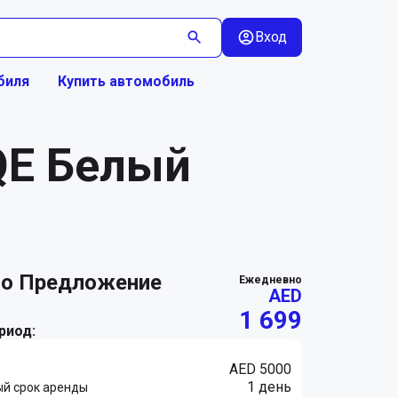
Вход
биля
Купить автомобиль
QE Белый
ежедневно
AED
1 699
риод:
AED 5000
1 день
й срок аренды