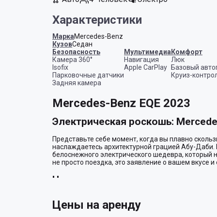
Характеристики
Марка
Mercedes-Benz
Кузов
Седан
Безопасность
Мультимедиа
Комфорт
Камера 360°
Навигация
Люк
Isofix
Apple CarPlay
Базовый авто
Парковочные датчики
Круиз-контро
Задняя камера
Mercedes-Benz EQE 2023
Электрическая роскошь: Mercede
Представьте себе момент, когда вы плавно скольз
наслаждаетесь архитектурной грацией Абу-Даби. 
белоснежного электрического шедевра, который не 
не просто поездка, это заявление о вашем вкусе и с
Чистая мощь и элегантность
Электрическая природа EQE позволяет ему не тольк
Цены на аренду
невероятную мощь и плавность хода. Мгновенная 
двигателя — это совсем другая категория вождени