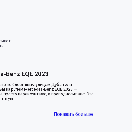
пилот
ль
s-Benz EQE 2023
ите по блестящим улицам Дубая или 
Вы за рулем Mercedes-Benz EQE 2023 — 
просто перевозит вас, а преподносит вас. Это 
татусе.

Показать больше
о заботиться о планете, но и дарит вам 
реакция на ваши команды, отсутствие шума 
я. Вы буквально летите над дорогой, ощущая 