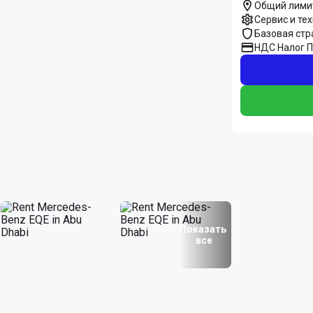
Общий лими
Сервис и те
Базовая стр
НДС Налог 
Показать
все