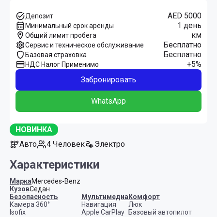
AED 5000
Депозит
1 день
Минимальный срок аренды
км
Общий лимит пробега
Бесплатно
Сервис и техническое обслуживание
Бесплатно
Базовая страховка
+5%
НДС Налог Применимо
Забронировать
WhatsApp
НОВИНКА
Авто
4 Человек
Электро
Характеристики
Марка
Mercedes-Benz
Кузов
Седан
Безопасность
Мультимедиа
Комфорт
Камера 360°
Навигация
Люк
Isofix
Apple CarPlay
Базовый автопилот