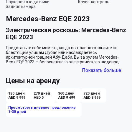
Парковочные датчики
Круиз-контроль
Задняя камера
Mercedes-Benz EQE 2023
Электрическая роскошь: Mercedes-Benz 
EQE 2023
Представьте себе момент, когда вы плавно скользите по 
блестящим улицам Дубая или наслаждаетесь 
архитектурной грацией Абу-Даби. Вы за рулем Mercedes-
Benz EQE 2023 — белоснежного электрического шедевра, 
который не просто перевозит вас, а преподносит вас. Это не 
Показать больше
просто поездка, это заявление о вашем вкусе и статусе.

Цены на аренду
Чистая мощь и элегантность
Электрическая природа EQE позволяет ему не только 
180 дней
270 дней
360 дней
720 дней
заботиться о планете, но и дарит вам невероятную мощь и 
AED 9 999
AED 0
AED 9 499
AED 8 999
плавность хода. Мгновенная реакция на ваши команды, 
отсутствие шума двигателя — это совсем другая категория 
Просмотреть дневное предложение
вождения. Вы буквально летите над дорогой, ощущая себя 
1-30 дней
частью футуристического мира. И всё это — в элегантном, 
безупречно белом кузове, который идеально подчеркивает 
современность и стиль.
