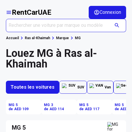
RentCarUAE
Connexion
Accueil
Ras al-Khaimah
Marque
MG
Louez MG à Ras al-
Khaimah
Toutes les voitures
SUV
Van
MG 5
MG 3
MG 5
MG 5
de AED 109
de AED 114
de AED 117
de AED 1
MG 5