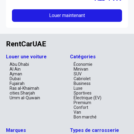
Louer maintenant
RentCarUAE
Louer une voiture
Catégories
Abu Dhabi
Économie
Al Ain
Minivan
Ajman
SUV
Dubaï
Cabriolet
Fujairah
Business
Ras al-Khaimah
Luxe
cities.Sharjah
Sportives
Umm al-Quwain
Électrique (EV)
Premium
Confort
Van
Bon marché
Marques
Types de carrosserie