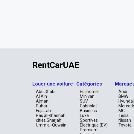
RentCarUAE
Louer une voiture
Catégories
Marque
Abu Dhabi
Économie
Audi
Al Ain
Minivan
BMW
Ajman
SUV
Hyundai
Dubaï
Cabriolet
Merced
Fujairah
Business
MG
Ras al-Khaimah
Luxe
Tesla
cities.Sharjah
Sportives
Nissan
Umm al-Quwain
Électrique (EV)
Toyota
Premium