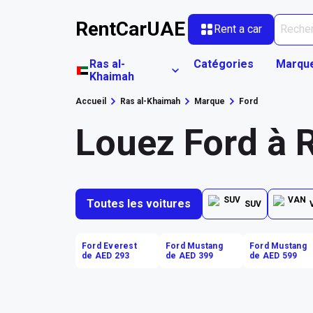
RentCarUAE
Rent a car
Ras al-
Catégories
Marqu
Khaimah
Accueil
Ras al-Khaimah
Marque
Ford
Louez Ford à 
Toutes les voitures
SUV
Ford Everest
Ford Mustang
Ford Mustang
de AED 293
de AED 399
de AED 599