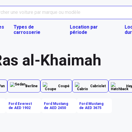
es
Types de
Location par
Loc
carrosserie
période
du
Ras al-Khaimah
Van
Berline
Coupé
Cabriolet
Ha
Ford Everest
Ford Mustang
Ford Mustang
de AED 1902
de AED 2450
de AED 3675