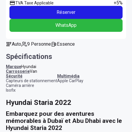
+5%
TVA Taxe Applicable
Réserver
WhatsApp
Auto
9 Personne
Essence
Spécifications
Marque
Hyundai
Carrosserie
Van
sécurité
multimédia
Capteurs de stationnement
Apple CarPlay
Caméra arrière
Isofix
Hyundai Staria 2022
Embarquez pour des aventures 
mémorables à Dubaï et Abu Dhabi avec le 
Hyundai Staria 2022