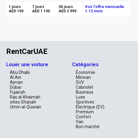
Un Design qui Allie Élégance et 
1 jours
7 jours
30 jours
Voir l'offre mensuelle
AED 190
AED 1 190
AED 2 999
1-12 mois
Fonctionnalité
Dès votre première rencontre avec le Haval Jolion, vous serez 
séduit par son design captivant. Sa silhouette audacieuse, 
marquée par des lignes dynamiques et une calandre imposante, 
inspire une énergie moderne et avant-gardiste. C'est un véritable 
appel à l’aventure, une invitation à s’évader sans pour autant 
RentCarUAE
compromettre son style. Conçu pour se démarquer, il attire les 
regards tout en promettant confort et sécurité.

Louer une voiture
Catégories
Confort et Espace : Une Invitation au 
Voyage
Abu Dhabi
Économie
Al Ain
Minivan
Ajman
SUV
Montez à bord et laissez-vous envelopper par un intérieur 
Dubaï
Cabriolet
spacieux qui respire le luxe et le confort. Avec ses quatre sièges 
Fujairah
Business
ergonomiques, le Haval Jolion offre suffisamment d’espace pour 
Ras al-Khaimah
Luxe
vous et vos proches, garantissant un voyage agréable quelle que 
cities.Sharjah
Sportives
soit la distance. Imaginez-vous en train de longer la Corniche 
Umm al-Quwain
Électrique (EV)
d’Abu Dhabi, les fenêtres baissées, profitant de la brise du Golfe 
Premium
Persique.

Confort
Van
Sensations de Conduite Inégalées
Bon marché
Équipé d’une transmission mécanique, le Haval Jolion vous 