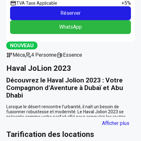
+5%
TVA Taxe Applicable
Réserver
WhatsApp
NOUVEAU
Méca
4 Personne
Essence
Haval JoLion 2023
Découvrez le Haval Jolion 2023 : Votre 
Compagnon d’Aventure à Dubaï et Abu 
Dhabi
Lorsque le désert rencontre l’urbanité, il naît un besoin de 
fusionner robustesse et modernité. Le Haval Jolion 2023 se 
présente comme votre parfait allié pour conquérir les routes 
majestueuses de Dubaï et Abu Dhabi. Que vous naviguiez à 
Afficher plus
travers les dunes dorées ou que vous exploriez les quartiers 
animés et luxueux de la ville, cet SUV est conçu pour répondre à 
Tarification des locations
vos aspirations les plus variées.
