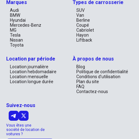
Marques
Types de carrosserie
permet de ressentir chaque vibration de la route, vous offrant un 
contrôle total et une connexion intime avec votre véhicule. Que 
Audi
SUV
vous soyez un passionné de conduite cherchant à maîtriser 
BMW
Van
chaque virage ou que vous désiriez simplement un trajet 
Hyundai
Berline
tranquille vers les plages immaculées de Jumeirah, ce SUV est 
Mercedes-Benz
Coupé
fait pour répondre à toutes vos attentes. Il trouve sa place aussi 
MG
Cabriolet
bien sur les routes pavées des grandes villes que sur les pistes 
Tesla
Hayon
désertiques des environnements plus sauvages.

Nissan
Liftback
Toyota
Technologie et Sécurité à la Pointe
Location par période
À propos de nous
Avec le Haval Jolion, chaque trajet devient une expérience 
enrichissante. Profitez d’un système d'infodivertissement 
Location journalière
Blog
moderne qui vous permet de rester connecté tout en 
Location hebdomadaire
Politique de confidentialité
concentrant votre attention sur la route. À l’épreuve des climats 
Location mensuelle
Conditions d'utilisation
variés des Émirats, il dispose de fonctionnalités de sécurité 
Location longue durée
Plan du site
avancées qui protègent tous les passagers. La combinaison des 
FAQ
caméras de recul et des capteurs de proximité vous assurera 
Contactez-nous
une tranquillité d'esprit même dans les parkings les plus étroits 
de Dubaï.

Suivez-nous
Flexibilité Adaptée à Votre Vie
Que vous soyez un résident cherchant à échapper à la routine le 
Vous êtes une
temps d’un week-end ou un touriste avide de découvrir les mille 
société de location de
et une merveilles des Émirats, le Haval Jolion est disponible pour 
voitures ?
vous à partir de seulement 190 AED par jour, avec une 