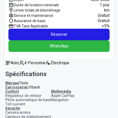
1 jour
Durée de location minimale
km
Limite totale de kilométrage
Gratuit
Service et maintenance
Gratuit
Assurance de base
+5%
TVA Taxe Applicable
Réserver
WhatsApp
Auto
4 Personne
Électrique
Spécifications
Marque
Tesla
Carrosserie
Liftback
confort
multimédia
Régulateur de vitesse
Apple CarPlay
Pilote automatique de base
Navigation
Toit ouvrant
sécurité
Caméra arrière
Capteurs de stationnement