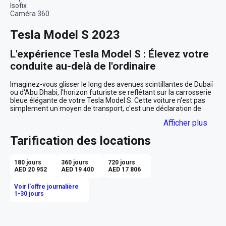
Isofix
Caméra 360
Tesla Model S 2023
L'expérience Tesla Model S : Élevez votre 
conduite au-delà de l'ordinaire
Imaginez-vous glisser le long des avenues scintillantes de Dubaï 
ou d'Abu Dhabi, l'horizon futuriste se reflétant sur la carrosserie 
bleue élégante de votre Tesla Model S. Cette voiture n'est pas 
simplement un moyen de transport, c'est une déclaration de 
style et d'innovation, une fusion parfaite de technologie de 
Afficher plus
pointe et de luxe raffiné. 

Tarification des locations
Sophistication et innovation
La Tesla Model S 2023, avec sa silhouette liftback et sa teinte 
180 jours
360 jours
720 jours
bleue captivante, attire tous les regards. À l'intérieur, l'habitacle 
AED 20 952
AED 19 400
AED 17 806
noir offre un contraste saisissant, enveloppant chacun de vos 
trajets dans un cocon de sophistication moderne. Chaque détail 
Voir l'offre journalière
est conçu pour offrir un confort ultime, des sièges en cuir 
1-30 jours
élégants aux finitions haut de gamme qui caractérisent la qualité 
Tesla.

Avec l'autopilote basique, vous êtes prêt à explorer les routes en 