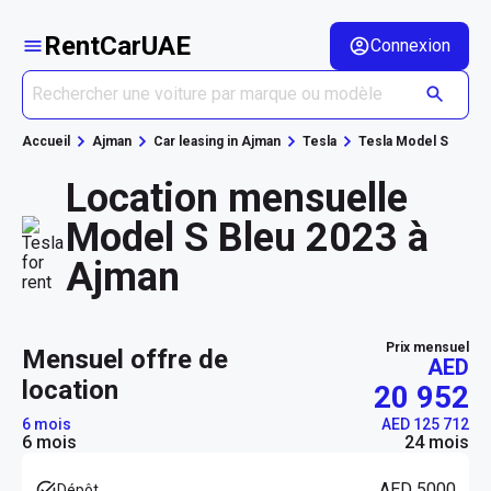
RentCarUAE
Connexion
Accueil
Ajman
Car leasing in Ajman
Tesla
Tesla Model S
Location mensuelle
Model S Bleu 2023 à
Ajman
Prix mensuel
mensuel offre de
AED
location
20 952
6 mois
AED 125 712
6 mois
24 mois
AED 5000
Dépôt