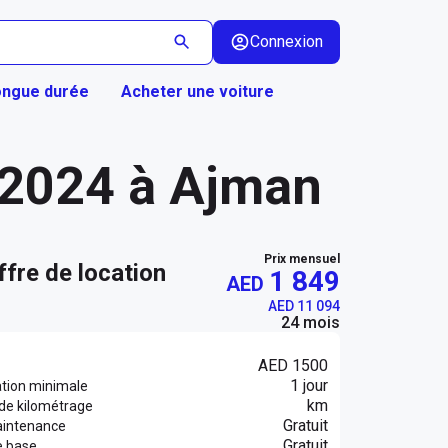
Connexion
ongue durée
Acheter une voiture
 2024 à Ajman
Prix mensuel
ffre de location
1 849
AED
AED 11 094
24 mois
AED 1500
1 jour
ation minimale
km
 de kilométrage
Gratuit
aintenance
Gratuit
e base