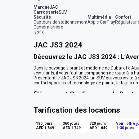
Marque
JAC
Carrosserie
SUV
sécurité
multimédia
confort
Capteurs de stationnement
Apple CarPlay
Régulateur 
Caméra arrière
Isofix
JAC JS3 2024
Découvrez le JAC JS3 2024 : L’Ave
Dans le paysage vibrant et moderne de Dubaï et d’Abu 
scintillants, il vous faut un compagnon de route à la ha
Présentant le JAC JS3 2024, un SUV qui vous invite à dé
confort spacieux et technologie de pointe, le tout à un
Élégance et Confiance sur la Route
Habillé d'une robe rouge éclatante, le JAC JS3 attire to
Tarification des locations
corniche d’Abu Dhabi au coucher du soleil ou que vous e
l'élégance du noir prédomine, créant une atmosphère
dès que vous prenez place. Avec ses sièges pour quat
180 jours
360 jours
720 jours
Voir l'offre 
famille ou entre amis, prêt à accueillir vos proches pou
AED 1 849
AED 1 749
AED 1 649
1-30 jours
Confort Moderne et Technologie In