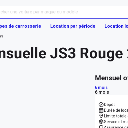
pes de carrosserie
Location par période
Location l
S3
nsuelle JS3 Rouge
mensuel o
6 mois
6 mois
Dépôt
Durée de loc
Limite totale
Service et m
Assurance d