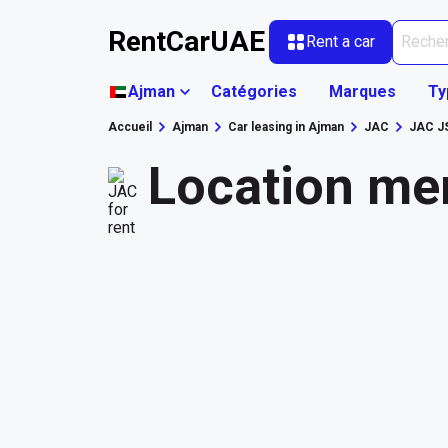
RentCarUAE
Rent a car
Ajman
Catégories
Marques
Ty
Accueil
Ajman
Car leasing in Ajman
JAC
JAC J
Location me