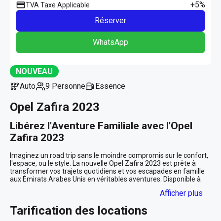
+5%
TVA Taxe Applicable
Réserver
WhatsApp
NOUVEAU
Auto
9 Personne
Essence
Opel Zafira 2023
Libérez l'Aventure Familiale avec l'Opel 
Zafira 2023
Imaginez un road trip sans le moindre compromis sur le confort, 
l'espace, ou le style. La nouvelle Opel Zafira 2023 est prête à 
transformer vos trajets quotidiens et vos escapades en famille 
aux Émirats Arabes Unis en véritables aventures. Disponible à 
Dubaï et Abou Dhabi à partir de 399 AED par jour, elle incarne la 
Afficher plus
parfaite synergie entre fonctionnalité et élégance.

Tarification des locations
Un Design Élégant et Pratique