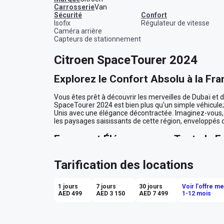
Carrosserie
Van
sécurité
confort
Isofix
Régulateur de vitesse
Caméra arrière
Capteurs de stationnement
Citroen SpaceTourer 2024
Explorez le Confort Absolu à la Fra
Vous êtes prêt à découvrir les merveilles de Dubaï et d
SpaceTourer 2024 est bien plus qu'un simple véhicule; c
Unis avec une élégance décontractée. Imaginez-vous, v
les paysages saisissants de cette région, enveloppés da
Espace et Élégance pour Toute la F
Avec ses huit sièges confortables, le SpaceTourer est 
Tarification des locations
groupes d'amis souhaitant voyager ensemble sans comp
cuir noir, somptueux et spacieux, offrent un confort de
pour une escapade en famille au Louvre Abu Dhabi ou 
1 jours
7 jours
30 jours
Voir l'offre m
voyage est une occasion de savourer le luxe simple mai
AED 499
AED 3 150
AED 7 499
1-12 mois
Conduite en Toute Sérénité