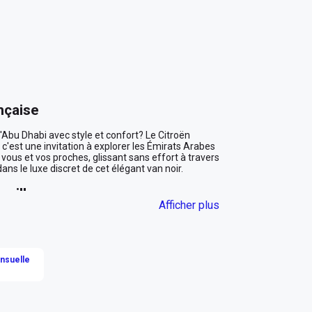
nçaise
'Abu Dhabi avec style et confort? Le Citroën 
'est une invitation à explorer les Émirats Arabes 
ous et vos proches, glissant sans effort à travers 
ns le luxe discret de cet élégant van noir.

amille
Afficher plus
le choix idéal pour les familles nombreuses ou les 
romis sur l'espace ou le confort. Les sièges en 
 premier ordre pour tous les passagers. Que ce soit 
une journée excitante dans le désert, chaque 
ensuelle
s sophistiqué.
