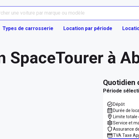
Types de carrosserie
Location par période
Locati
en SpaceTourer à A
quotidien
Période sélect
Dépôt
Durée de loc
Limite totale
Service et m
Assurance d
TVA Taxe App