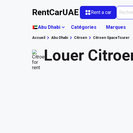
RentCarUAE
Rent a car
Abu Dhabi
Catégories
Marques
Accueil
Abu Dhabi
Citroen
Citroen SpaceTourer
Louer Citro