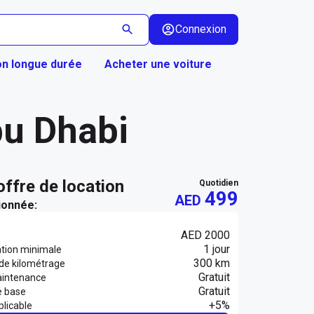
Connexion
on longue durée
Acheter une voiture
bu Dhabi
 offre de location
quotidien
499
AED
ionnée:
AED 2000
1 jour
ation minimale
300 km
 de kilométrage
Gratuit
aintenance
Gratuit
e base
+5%
licable