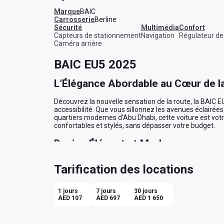
Marque
BAIC
Carrosserie
Berline
sécurité
multimédia
confort
Capteurs de stationnement
Navigation
Régulateur de
Caméra arrière
BAIC EU5 2025
L’Élégance Abordable au Cœur de la
Découvrez la nouvelle sensation de la route, la BAIC EU5
accessibilité. Que vous sillonnez les avenues éclairée
quartiers modernes d’Abu Dhabi, cette voiture est votr
confortables et stylés, sans dépasser votre budget.

Design Élégant et Moderne
En optant pour la BAIC EU5, vous choisissez une silhou
Tarification des locations
blanche éclatante réfléchit la lumière des gratte-ciel
visuelle captivante. À l'intérieur, l'habitacle noir se dis
exceptionnel, parfait pour accueillir jusqu'à cinq pass
1 jours
7 jours
30 jours
espace moderne et harmonieux.

AED 107
AED 697
AED 1 650
Conduite Intuitive et Relaxante