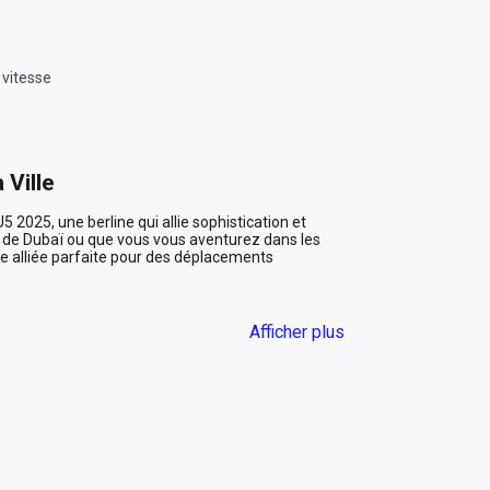
 vitesse
 Ville
 2025, une berline qui allie sophistication et 
s de Dubaï ou que vous vous aventurez dans les 
e alliée parfaite pour des déplacements 
Afficher plus
ette qui ne passe pas inaperçue. Sa carrosserie 
s, transformant chaque trajet en une expérience 
tingue par sa sobriété chic et son confort 
agers. Chaque détail a été pensé pour vous offrir un 