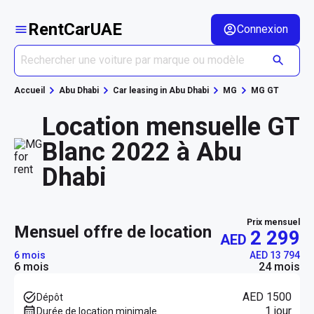
RentCarUAE
Connexion
Accueil
Abu Dhabi
Car leasing in Abu Dhabi
MG
MG GT
Location mensuelle GT
Blanc 2022 à Abu
Dhabi
Prix mensuel
mensuel offre de location
2 299
AED
6 mois
AED 13 794
6 mois
24 mois
AED 1500
Dépôt
1 jour
Durée de location minimale