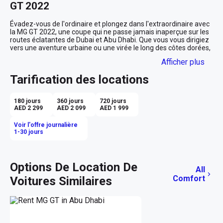
GT 2022
Évadez-vous de l'ordinaire et plongez dans l'extraordinaire avec 
la MG GT 2022, une coupe qui ne passe jamais inaperçue sur les 
routes éclatantes de Dubai et Abu Dhabi. Que vous vous dirigiez 
vers une aventure urbaine ou une virée le long des côtes dorées, 
cette voiture est votre alliée idéale pour transformer chaque 
Afficher plus
trajet en un instant d'évasion.

Tarification des locations
Un Design Épuré et Élégant
Avec sa carrosserie blanche étincelante, la MG GT 2022 attire 
180 jours
360 jours
720 jours
tous les regards. Sa silhouette racée et ses lignes dynamiques 
AED 2 299
AED 2 099
AED 1 999
évoquent une sophistication moderne, idéale pour ceux qui 
cherchent à allier élégance et sportivité. Imaginez-vous au 
Voir l'offre journalière
volant, vos mains caressant le cuir noir raffiné de l'intérieur, 
1-30 jours
tandis que la ville défile autour de vous comme une toile 
lumineuse. 

Technologie au Service de la Conduite
Options De Location De
All
Comfort
Voitures Similaires
La MG GT 2022 est équipée des technologies les plus récentes 
pour rendre chaque moment sur la route agréable et sans effort. 
Grâce au système de navigation intégré, laissez-vous guider à 
travers les ruelles animées ou les longues étendues désertiques, 
en toute confiance et tranquillité d'esprit. La compatibilité Apple 
CarPlay vous permet de synchroniser votre musique préférée, 