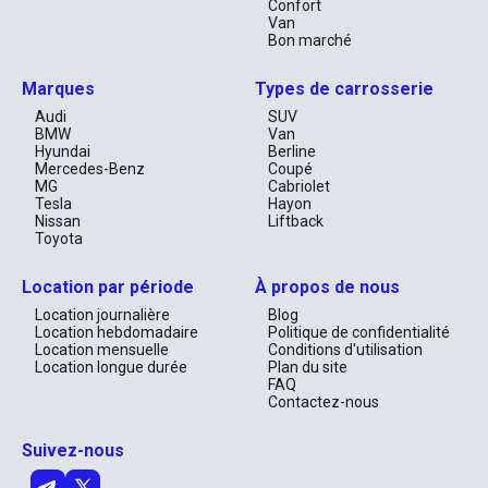
Confort
Van
Embarquez pour l'Aventure
Bon marché
La MG GT 2022 n'est pas seulement un véhicule; elle est une 
Marques
Types de carrosserie
invitation au voyage et à l'exploration. Que vous soyez en quête 
de nouvelles expériences ou que vous souhaitiez simplement 
Audi
SUV
savourer la liberté de la route, cette voiture vous offre une 
BMW
Van
opportunité unique de vivre chaque moment avec intensité.

Hyundai
Berline
Mercedes-Benz
Coupé
Laissez-vous séduire par la promesse d'une conduite raffinée et 
MG
Cabriolet
performante. Réservez dès aujourd'hui et découvrez le véritable 
Tesla
Hayon
sens de la liberté au volant de la MG GT 2022. Attachez votre 
Nissan
Liftback
ceinture et préparez-vous pour des souvenirs inoubliables!
Toyota
Location par période
À propos de nous
Location journalière
Blog
Location hebdomadaire
Politique de confidentialité
Location mensuelle
Conditions d'utilisation
Location longue durée
Plan du site
FAQ
Contactez-nous
Suivez-nous