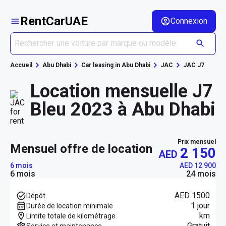
RentCarUAE
Connexion
Accueil
Abu Dhabi
Car leasing in Abu Dhabi
JAC
JAC J7
Location mensuelle J7
Bleu 2023 à Abu Dhabi
Prix mensuel
mensuel offre de location
2 150
AED
6 mois
AED 12 900
6 mois
24 mois
AED 1500
Dépôt
1 jour
Durée de location minimale
km
Limite totale de kilométrage
Gratuit
Service et maintenance