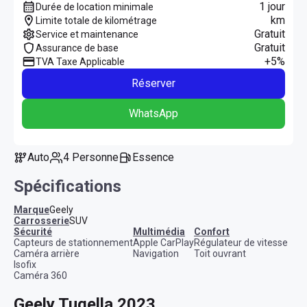
1 jour
Durée de location minimale
km
Limite totale de kilométrage
Gratuit
Service et maintenance
Gratuit
Assurance de base
+5%
TVA Taxe Applicable
Réserver
WhatsApp
Auto
4 Personne
Essence
Spécifications
Marque
Geely
Carrosserie
SUV
sécurité
multimédia
confort
Capteurs de stationnement
Apple CarPlay
Régulateur de vitesse
Caméra arrière
Navigation
Toit ouvrant
Isofix
Caméra 360
Geely Tugella 2023