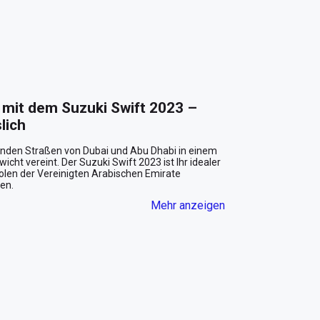
mit dem Suzuki Swift 2023 – 
lich
benden Straßen von Dubai und Abu Dhabi in einem 
cht vereint. Der Suzuki Swift 2023 ist Ihr idealer 
olen der Vereinigten Arabischen Emirate 
n.

Mehr anzeigen
i Swift Blicke auf sich, während er geschmeidig 
back-Form ist speziell für das urbane Umfeld 
n Straßen von Downtown Dubai oder in einem der 
eb sorgt dafür, dass selbst der hektischste 
 entspannten Erlebnis.

sgestattet