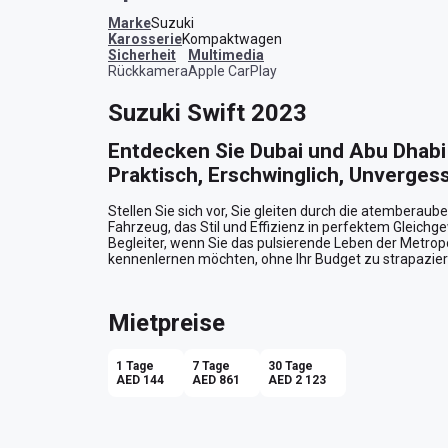
Marke
Suzuki
Karosserie
Kompaktwagen
Sicherheit
Multimedia
Rückkamera
Apple CarPlay
Suzuki Swift 2023
Entdecken Sie Dubai und Abu Dhabi 
Praktisch, Erschwinglich, Unvergess
Stellen Sie sich vor, Sie gleiten durch die atemberau
Fahrzeug, das Stil und Effizienz in perfektem Gleichgewi
Begleiter, wenn Sie das pulsierende Leben der Metrop
kennenlernen möchten, ohne Ihr Budget zu strapaziere
Kompakt und Wendig für die Stadt
Mietpreise
Mit seiner leuchtend blauen Karosserie zieht der Suzuk
durch den dichten Verkehr gleitet. Die kompakte Hatch
gemacht – parken Sie mit Leichtigkeit in den belebte
1 Tage
7 Tage
30 Tage
kulturellen Zentren Abu Dhabis. Der automatische Antri
AED 144
AED 861
AED 2 123
Stadtverkehr nie zur Belastung wird, sondern zu einem
Komfortabel und Technologisch Au