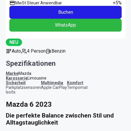
+5%
MwSt Steuer Anwendbar
Buchen
WhatsApp
NEU
Auto
4 Person
Benzin
Spezifikationen
Marke
Mazda
Karosserie
Limousine
Sicherheit
Multimedia
Komfort
Parkplatzsensoren
Apple CarPlay
Tempomat
Isofix
Mazda 6 2023
Die perfekte Balance zwischen Stil und 
Alltagstauglichkeit 