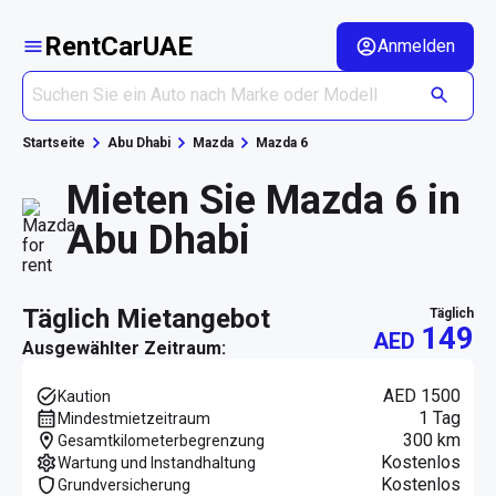
RentCarUAE
Anmelden
Startseite
Abu Dhabi
Mazda
Mazda 6
Mieten Sie Mazda 6 in
Abu Dhabi
täglich Mietangebot
täglich
149
AED
Ausgewählter Zeitraum:
AED 1500
Kaution
1 Tag
Mindestmietzeitraum
300 km
Gesamtkilometerbegrenzung
Kostenlos
Wartung und Instandhaltung
Kostenlos
Grundversicherung