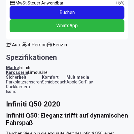
+5%
MwSt Steuer Anwendbar
Buchen
WhatsApp
Auto
4 Person
Benzin
Spezifikationen
Marke
Infiniti
Karosserie
Limousine
Sicherheit
Komfort
Multimedia
Parkplatzsensoren
Schiebedach
Apple CarPlay
Rückkamera
Isofix
Infiniti Q50 2020
Infiniti Q50: Eleganz trifft auf dynamischen 
Fahrspaß
Tauchen Sie ein in die exquisite Welt des Infiniti Q50, einer 