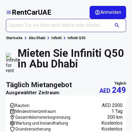
RentCarUAE
Anmelden
Startseite
Abu Dhabi
Infiniti
Infiniti Q50
Mieten Sie Infiniti Q50
in Abu Dhabi
täglich Mietangebot
täglich
249
AED
Ausgewählter Zeitraum:
AED 2000
Kaution
1 Tag
Mindestmietzeitraum
300 km
Gesamtkilometerbegrenzung
Kostenlos
Wartung und Instandhaltung
Kostenlos
Grundversicherung