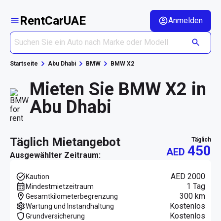
RentCarUAE
Anmelden
Startseite
Abu Dhabi
BMW
BMW X2
Mieten Sie BMW X2 in
Abu Dhabi
täglich Mietangebot
täglich
450
AED
Ausgewählter Zeitraum:
AED 2000
Kaution
1 Tag
Mindestmietzeitraum
300 km
Gesamtkilometerbegrenzung
Kostenlos
Wartung und Instandhaltung
Kostenlos
Grundversicherung