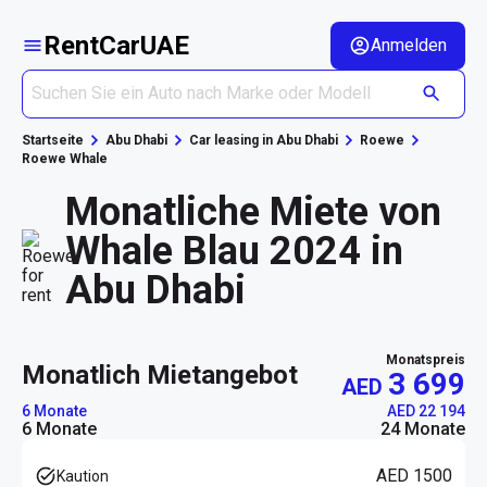
RentCarUAE
Anmelden
Startseite
Abu Dhabi
Car leasing in Abu Dhabi
Roewe
Roewe Whale
Monatliche Miete von
Whale Blau 2024 in
Abu Dhabi
Monatspreis
monatlich Mietangebot
3 699
AED
6 Monate
AED 22 194
6 Monate
24 Monate
AED 1500
Kaution