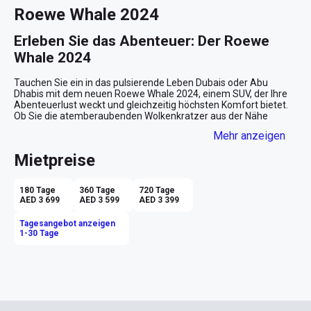
Roewe Whale 2024
Erleben Sie das Abenteuer: Der Roewe 
Whale 2024
Tauchen Sie ein in das pulsierende Leben Dubais oder Abu 
Dhabis mit dem neuen Roewe Whale 2024, einem SUV, der Ihre 
Abenteuerlust weckt und gleichzeitig höchsten Komfort bietet. 
Ob Sie die atemberaubenden Wolkenkratzer aus der Nähe 
betrachten oder die unendlichen Weiten der Wüste erkunden 
Mehr anzeigen
möchten, dieser SUV ist der perfekte Begleiter für Ihre Reise. 

Mietpreise
Eleganz trifft auf Funktionalität
Der Roewe Whale beeindruckt auf den ersten Blick mit seiner 
180 Tage
360 Tage
720 Tage
strahlend blauen Außenfarbe, die in der Sonne der Emirate 
AED 3 699
AED 3 599
AED 3 399
geradezu leuchtet. Der elegante, aerodynamische Aufbau lässt 
keinen Zweifel: Dieser SUV ist sowohl für urbane 
Tagesangebot anzeigen
Entdeckungsreisen als auch für abenteuerliche Ausflüge ins 
1-30 Tage
Gelände konzipiert. 

Innenraum: Luxus und Komfort
Betreten Sie den Innenraum und lassen Sie sich von der 
luxuriösen schwarzen Innenausstattung willkommen heißen. Die 