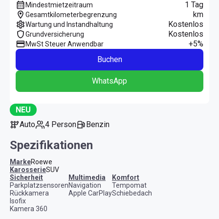
1 Tag
Mindestmietzeitraum
km
Gesamtkilometerbegrenzung
Kostenlos
Wartung und Instandhaltung
Kostenlos
Grundversicherung
+5%
MwSt Steuer Anwendbar
Buchen
WhatsApp
NEU
Auto
4 Person
Benzin
Spezifikationen
Marke
Roewe
Karosserie
SUV
Sicherheit
Multimedia
Komfort
Parkplatzsensoren
Navigation
Tempomat
Rückkamera
Apple CarPlay
Schiebedach
Isofix
Kamera 360