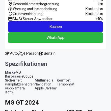
km
Gesamtkilometerbegrenzung
Kostenlos
Wartung und Instandhaltung
Kostenlos
Grundversicherung
+5%
MwSt Steuer Anwendbar
Buchen
WhatsApp
Auto
4 Person
Benzin
Spezifikationen
Marke
MG
Karosserie
Coupé
Sicherheit
Multimedia
Komfort
Parkplatzsensoren
Navigation
Tempomat
Rückkamera
Apple CarPlay
Isofix
MG GT 2024