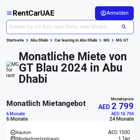
RentCarUAE
Anmelden
Startseite
Abu Dhabi
Car leasing in Abu Dhabi
MG
MG GT
Monatliche Miete von
GT Blau 2024 in Abu
Dhabi
Monatspreis
monatlich Mietangebot
2 799
AED
6 Monate
AED 16 794
6 Monate
24 Monate
AED 1500
Kaution
1 Tag
Mindestmietzeitraum