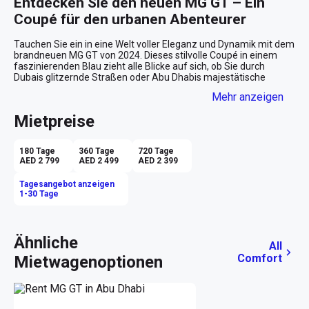
Entdecken Sie den neuen MG GT – Ein 
Coupé für den urbanen Abenteurer
Tauchen Sie ein in eine Welt voller Eleganz und Dynamik mit dem 
brandneuen MG GT von 2024. Dieses stilvolle Coupé in einem 
faszinierenden Blau zieht alle Blicke auf sich, ob Sie durch 
Dubais glitzernde Straßen oder Abu Dhabis majestätische 
Boulevards cruisen. Der MG GT verbindet sportliches Design mit 
Mehr anzeigen
modernster Technik und bietet Fahrspaß pur für alle, die das 
Besondere suchen.

Mietpreise
Ein Fahrgefühl, das begeistert
180 Tage
360 Tage
720 Tage
Setzen Sie sich hinter das Lenkrad und spüren Sie die Kraft des 
AED 2 799
AED 2 499
AED 2 399
2024 MG GT. Der satte Sound des Benzinmotors und die 
reibungslose Kraftübertragung der Automatik verschmelzen zu 
Tagesangebot anzeigen
einem Fahrerlebnis, das die Sinne berührt. Mit vier komfortablen 
1-30 Tage
Sitzen und einem schicken schwarzen Innenraum wird jede 
Fahrt zu einem Vergnügen. Perfekt für einen Wochenendausflug 
zu den Dünen oder einem spontanen Trip entlang der 
Küstenstraße.

Ähnliche
All
Comfort
Mietwagenoptionen
Innovative Technologie für den modernen 
Lebensstil
Die urbane Kulisse Dubais oder Abu Dhabis verlangt nach einem 