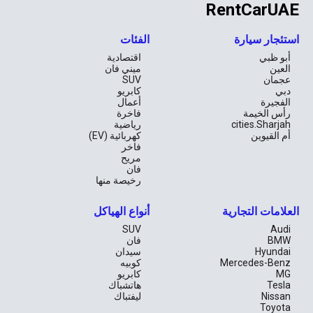
RentCarUAE
استئجار سيارة
الفئات
أبو ظبي
اقتصادية
العين
ميني فان
عجمان
SUV
دبي
كابريو
الفجيرة
أعمال
رأس الخيمة
فاخرة
cities.Sharjah
رياضية
أم القيوين
كهربائية (EV)
فاخر
مريح
فان
رخيصة منها
العلامات التجارية
أنواع الهياكل
SUV
Audi
BMW
فان
Hyundai
سيدان
Mercedes-Benz
كوبيه
MG
كابريو
Tesla
هاتشباك
Nissan
ليفتباك
Toyota