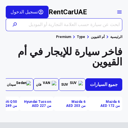
RentCarUAE
تسجيل الدخول
الرئيسية
أم القيوين
Type
Premium
فاخر سيارة للإيجار في أم
القيوين
جميع السيارات
SUV
فان
سيدان
Infiniti Q50
Hyundai Tucson
Mazda 6
Mazda 6
من AED 172
من AED 203
من AED 227
من AED 249