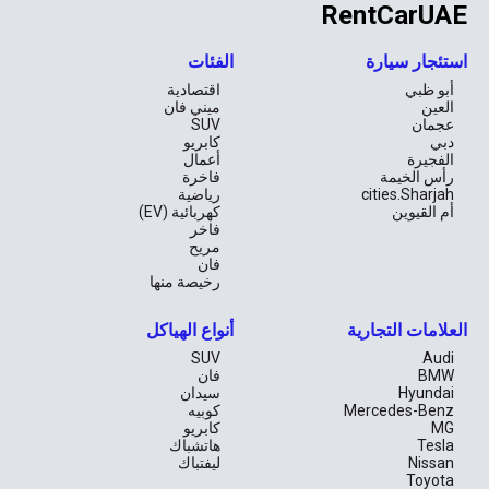
RentCarUAE
استئجار سيارة
الفئات
أبو ظبي
اقتصادية
العين
ميني فان
عجمان
SUV
دبي
كابريو
الفجيرة
أعمال
رأس الخيمة
فاخرة
cities.Sharjah
رياضية
أم القيوين
كهربائية (EV)
فاخر
مريح
فان
رخيصة منها
العلامات التجارية
أنواع الهياكل
SUV
Audi
BMW
فان
Hyundai
سيدان
Mercedes-Benz
كوبيه
MG
كابريو
Tesla
هاتشباك
Nissan
ليفتباك
Toyota