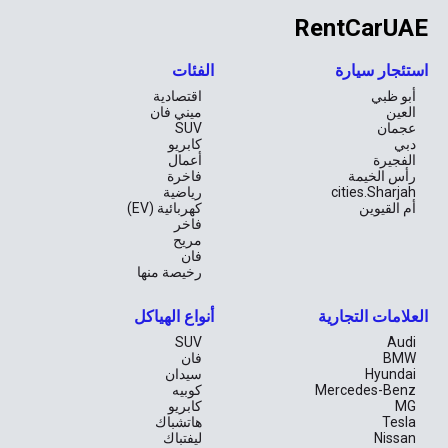
RentCarUAE
استئجار سيارة
الفئات
أبو ظبي
اقتصادية
العين
ميني فان
عجمان
SUV
دبي
كابريو
الفجيرة
أعمال
رأس الخيمة
فاخرة
cities.Sharjah
رياضية
أم القيوين
كهربائية (EV)
فاخر
مريح
فان
رخيصة منها
العلامات التجارية
أنواع الهياكل
SUV
Audi
BMW
فان
Hyundai
سيدان
Mercedes-Benz
كوبيه
MG
كابريو
Tesla
هاتشباك
Nissan
ليفتباك