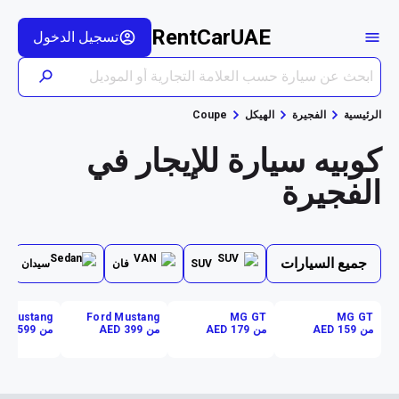
RentCarUAE
تسجيل الدخول
الرئيسية
الفجيرة
الهيكل
Coupe
كوبيه سيارة للإيجار في
الفجيرة
جميع السيارات
SUV
فان
سيدان
d Mustang
Ford Mustang
MG GT
MG GT
من AED 159
من AED 179
من AED 399
من AED 599