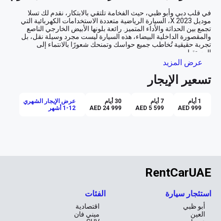
في قلب دبي وأبو ظبي، حيث الفخامة تلتقي بالابتكار، نقدم لك تسلا 
موديل X 2023، السيارة الرياضية متعددة الاستخدامات الكهربائية التي 
تجمع بين الحداثة والأداء المتميز. رائعة بلونها الأبيض الخارجي الناصع 
والمقصورة الداخلية البيضاء، هذه السيارة ليست مجرد وسيلة نقل، بل 
تجربة حقيقية تُخاطب جميع حواسك وتمنحك شعورًا بالانتماء إلى 
عرض المزيد
رفاهية المساحة والأناقة
تسعير الإيجار
تسلا موديل X ليست مجرد سيارة؛ إنها مساحة حيوية متنقلة. مع إمكانية 
جلوس حتى سبعة أفراد براحة تامة، ستجد المساحة كافية لك ولعائلتك أو 
1 أيام
7 أيام
30 أيام
عرض الإيجار الشهري
أصدقائك، سواء كنت تخطط لرحلة عائلية إلى شاطئ الجميرا أو ترغب 
AED 999
AED 5 599
AED 24 999
1-12 أشهر
في الاستمتاع برحلة نهارية في جبال حتا. بفضل فتحة السقف البانورامية، 
يمكنك الاستمتاع بالمشاهد الخلابة للمدينة أو الطبيعة بينما تستمتع بالضوء 
قيادة بلا حدود
تخيل أن تنطلق في شارع الشيخ زايد مع نظام الطيار الآلي الأساسي الذي 
RentCarUAE
يتيح لك قيادة آمنة ومريحة حتى في زحمة السير المعتادة. أو ربما ترغب 
في الاسترخاء والاستمتاع بمناظر الجبال الساحرة أثناء قيام نظام الملاحة 
المتطور بتوجيهك نحو وجهتك بسرعة وسلاسة. ومع نظام التحكم الذكي 
استئجار سيارة
الفئات
أبو ظبي
اقتصادية
رؤية 360 درجة
العين
ميني فان