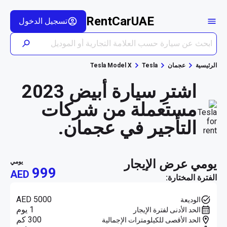
RentCarUAE
تسجيل الدخول
الرئيسية
عجمان
Tesla
Tesla Model X
اشترِ سيارة أبيض 2023
مستعملة من شركات
التأجير في عجمان.
يومي عرض الإيجار
يومي
999
AED
الفترة المختارة:
AED 5000
الوديعة
1 يوم
الحد الأدنى لفترة الإيجار
300 كم
الحد الأقصى للكيلومترات الإجمالية