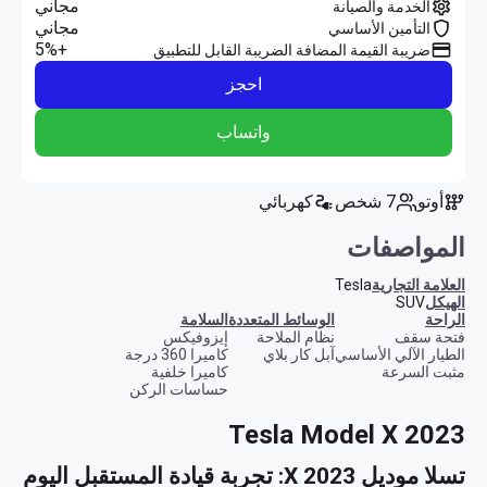
مجاني
الخدمة والصيانة
مجاني
التأمين الأساسي
+5%
ضريبة القيمة المضافة الضريبة القابل للتطبيق
احجز
واتساب
أوتو
7 شخص
كهربائي
المواصفات
العلامة التجارية
Tesla
الهيكل
SUV
الراحة
الوسائط المتعددة
السلامة
فتحة سقف
نظام الملاحة
إيزوفيكس
الطيار الآلي الأساسي
آبل كار بلاي
كاميرا 360 درجة
مثبت السرعة
كاميرا خلفية
حساسات الركن
Tesla Model X 2023
تسلا موديل X 2023: تجربة قيادة المستقبل اليوم