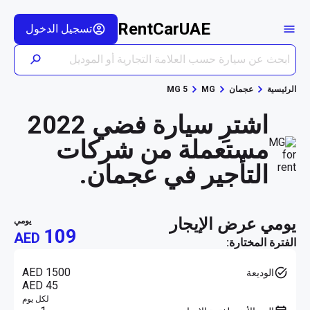
RentCarUAE
تسجيل الدخول
الرئيسية
عجمان
MG
MG 5
اشترِ سيارة فضي 2022
مستعملة من شركات
التأجير في عجمان.
يومي عرض الإيجار
يومي
109
AED
الفترة المختارة:
AED 1500
الوديعة
AED 45
لكل يوم