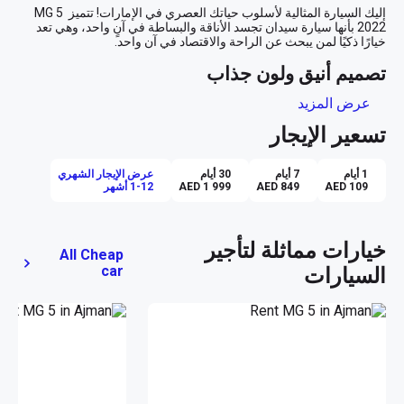
إليك السيارة المثالية لأسلوب حياتك العصري في الإمارات! تتميز MG 5 
2022 بأنها سيارة سيدان تجسد الأناقة والبساطة في آنٍ واحد، وهي تعد 
تصميم أنيق ولون جذاب
عرض المزيد
بلونها الفضي اللامع الذي يتلألأ تحت الشمس في شوارع دبي وأبوظبي، 
تلفت MG 5 2022 الأنظار أينما حلت. تصميمها الخارجي الأنيق يعكس 
تسعير الإيجار
إحساسًا بالحداثة مع لمسة من الكلاسيكية التي تعزز من جاذبيتها. سواء 
كنت تتجه إلى اجتماع عمل في ناطحات السحاب أو تستمتع بجولة مسائية 
على كورنيش أبوظبي، فإن هذه السيارة تضيف لمسة من الفخامة إلى 
1 أيام
7 أيام
30 أيام
عرض الإيجار الشهري
AED 109
AED 849
AED 1 999
1-12 أشهر
راحة داخلية وتجربة قيادة ممتعة
ادخل إلى عالم من الراحة والهدوء مع المقصورة الداخلية ذات اللون 
خيارات مماثلة لتأجير
All Cheap
الأسود، حيث يمزج التصميم بين الأناقة والفخامة. المقاعد المريحة 
car
السيارات
والداعمة توفر رحلة مريحة لك ولأربعة من أصدقائك أو أفراد عائلتك. 
يمكنك أن تشعر بالراحة حتى خلال الزحام بفضل نظام التحكم في السرعة 
سهولة الركن والتحكم الكامل
مع نظام حساسات الركن، لن تقلق حول إيجاد مكان مناسب لركن 
سيارتك في مناطق مثل شارع الشيخ زايد أو المارينا في دبي. هذه التقنية 