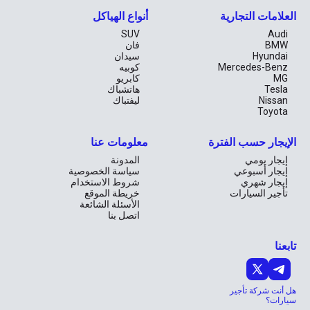
العلامات التجارية
أنواع الهياكل
SUV
Audi
BMW
فان
Hyundai
سيدان
Mercedes-Benz
كوبيه
MG
كابريو
Tesla
هاتشباك
Nissan
ليفتباك
Toyota
الإيجار حسب الفترة
معلومات عنا
إيجار يومي
المدونة
إيجار أسبوعي
سياسة الخصوصية
إيجار شهري
شروط الاستخدام
تأجير السيارات
خريطة الموقع
الأسئلة الشائعة
اتصل بنا
تابعنا
هل أنت شركة تأجير
سيارات؟