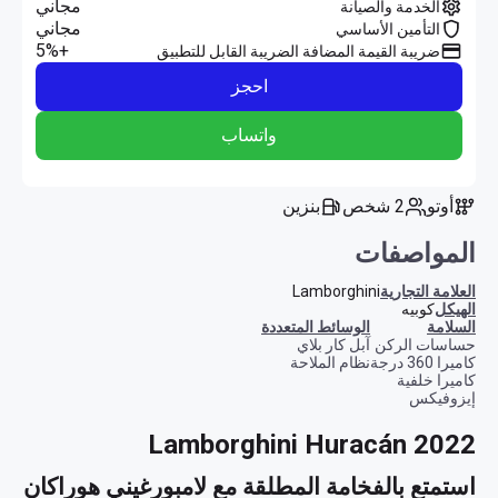
مجاني
الخدمة والصيانة
مجاني
التأمين الأساسي
+5%
ضريبة القيمة المضافة الضريبة القابل للتطبيق
احجز
واتساب
أوتو
2 شخص
بنزين
المواصفات
العلامة التجارية
Lamborghini
الهيكل
كوبيه
السلامة
الوسائط المتعددة
حساسات الركن
آبل كار بلاي
كاميرا 360 درجة
نظام الملاحة
كاميرا خلفية
إيزوفيكس
Lamborghini Huracán 2022
استمتع بالفخامة المطلقة مع لامبورغيني هوراكان 