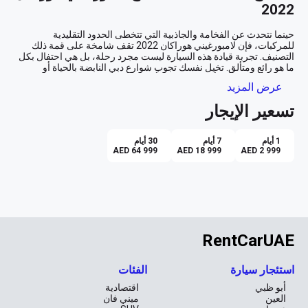
2022
حينما نتحدث عن الفخامة والجاذبية التي تتخطى الحدود التقليدية 
للمركبات، فإن لامبورغيني هوراكان 2022 تقف شامخة على قمة ذلك 
التصنيف. تجربة قيادة هذه السيارة ليست مجرد رحلة، بل هي احتفال بكل 
ما هو رائع ومتألق. تخيل نفسك تجوب شوارع دبي النابضة بالحياة أو 
تستعرض بريقها في أبوظبي، وسط أضواء المدينة التي تنعكس على 
عرض المزيد
تسعير الإيجار
تجربة قيادة لا تُنسى
مع مقصورة داخلية مكسوة بالجلد الأحمر الفاخر، تقدم لك هوراكان تجربة 
1 أيام
7 أيام
30 أيام
بصرية وحسية غامرة. تصميمها الفريد يبرز الحرفية العالية والاهتمام 
AED 64 999
AED 18 999
AED 2 999
بالتفاصيل التي تجعل كل رحلة مغامرة مذهلة. صوت محرك البنزين القوي 
يضيف إيقاعًا متناغمًا لكل لحظة، مع ناقل حركة أوتوماتيكي يضمن تجربة 
التكنولوجيا التي تتماشى مع الفخامة
في عصر التكنولوجيا المتقدمة، توفر لك هوراكان 2022 كل ما تحتاجه من 
RentCarUAE
ميزات للمحافظة على راحتك وسلامتك. مع نظام الملاحة المدمج، سيصبح 
التنقل بين مواقع المدينة المختلفة أكثر سهولة وسرعة. أما نظام Apple 
CarPlay، فيتيح لك التحكم في الموسيقى والمكالمات بكل سلاسة، ليبقى 
استئجار سيارة
الفئات
أبو ظبي
اقتصادية
وبفضل الكاميرا بزاوية 360 درجة والكاميرا الخلفية ونظام استشعار 
العين
ميني فان