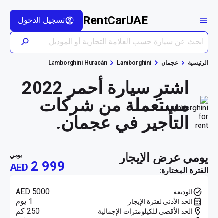
RentCarUAE
تسجيل الدخول
الرئيسية
عجمان
Lamborghini
Lamborghini Huracán
اشترِ سيارة أحمر 2022
مستعملة من شركات
التأجير في عجمان.
يومي عرض الإيجار
يومي
2 999
AED
الفترة المختارة:
AED 5000
الوديعة
1 يوم
الحد الأدنى لفترة الإيجار
250 كم
الحد الأقصى للكيلومترات الإجمالية