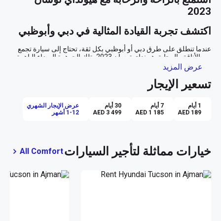
2023
اكتشف تجربة القيادة المثالية في دبي وأبوظبي
عندما تنطلق على طرق دبي أو أبوظبي بكل ثقة، تحتاج إلى سيارة تجمع 
بين الأناقة والرحابة. هيونداي توسان 2023، تلك الجوهرة البيضاء الباهرة، 
تقدم لك كل ما تحتاجه لاستكشاف المدن الرائعة براحة تامة وأناقة لا 
عرض المزيد
تضاهى. دعنا نأخذك في جولة لاستكشاف كل زاوية وميزة في هذه الـ SUV 
تسعير الإيجار
تصميم أنيق ومساحات فسيحة
1 أيام
7 أيام
30 أيام
عرض الإيجار الشهري
AED 189
AED 1 185
AED 3 499
1-12 أشهر
الجميع يعرف أن أول انطباع هو الأهم، وهيونداي توسان 2023 تضمن لك 
أفضل انطباع ممكن. بلونها الأبيض المتألق، تأسر الأنظار وتبرز في كل 
زاوية وشارع. ومع التصميم الخارجي العصري، توفر لك السيارة حضورًا 
خيارات مماثلة لتأجير السيارات
All Comfort
أما في الداخل، فتسحرك المساحات الواسعة باللون الأسود الأنيق، حيث 
تتسع بشكل مثالي لأربعة ركاب، مع توفير أقصى درجات الراحة 
والاسترخاء. سواء كنت تأخذ عائلتك في نزهة على شاطئ جميرا أو تحضر 
اجتماعا هاما في قلب أبوظبي، توفر لك توسان الراحة التي تحتاجها لجميع 
تجربة قيادة مريحة وتكنولوجيا مبتكرة