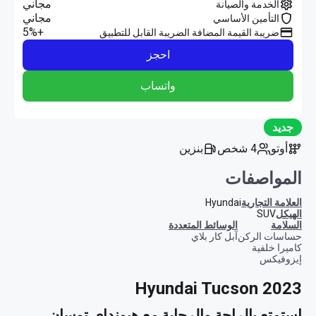
مجاني
الخدمة والصيانة
مجاني
التأمين الأساسي
+5%
ضريبة القيمة المضافة الضريبة القابل للتطبيق
احجز
واتساب
جديد
أوتو
4 شخص
بنزين
المواصفات
العلامة التجارية
Hyundai
الهيكل
SUV
السلامة
الوسائط المتعددة
حساسات الركن
آبل كار بلاي
كاميرا خلفية
إيزوفيكس
Hyundai Tucson 2023
استمتع بالراحة والرحابة مع هيونداي توسان 