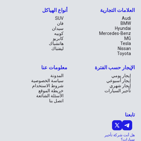
احجز الآن واستعد للانطلاق
العلامات التجارية
أنواع الهياكل
لا تفوت فرصة اكتشاف أروع الأماكن بأسلوب مميز مع هيونداي توسان 
SUV
Audi
2023. احجز الآن وانطلق في رحلة مليئة بالمغامرة والراحة، واستمتع 
BMW
فان
بكل لحظة على الطريق. دبي وأبوظبي تنتظران مغامرتك القادمة!
Hyundai
سيدان
Mercedes-Benz
كوبيه
MG
كابريو
Tesla
هاتشباك
Nissan
ليفتباك
Toyota
الإيجار حسب الفترة
معلومات عنا
إيجار يومي
المدونة
إيجار أسبوعي
سياسة الخصوصية
إيجار شهري
شروط الاستخدام
تأجير السيارات
خريطة الموقع
الأسئلة الشائعة
اتصل بنا
تابعنا
هل أنت شركة تأجير
سيارات؟