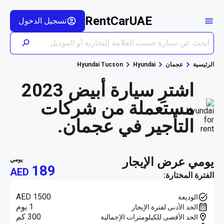
RentCarUAE
تسجيل الدخول
الرئيسية
عجمان
Hyundai
Hyundai Tucson
اشترِ سيارة أبيض 2023
مستعملة من شركات
التأجير في عجمان.
يومي عرض الإيجار
يومي
189
AED
الفترة المختارة:
AED 1500
الوديعة
1 يوم
الحد الأدنى لفترة الإيجار
300 كم
الحد الأقصى للكيلومترات الإجمالية