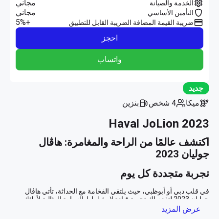
مجاني
الخدمة والصيانة
مجاني
التأمين الأساسي
+5%
ضريبة القيمة المضافة الضريبة القابل للتطبيق
احجز
واتساب
جديد
ميكا
4 شخص
بنزين
Haval JoLion 2023
اكتشف عالمًا من الراحة والمغامرة: هاڤال 
جوليان 2023
تجربة متجددة كل يوم
في قلب دبي أو أبوظبي، حيث يلتقي الفخامة مع الحداثة، تأتي هاڤال 
جوليان 2023 لتقدم لك تجربة قيادة لا مثيل لها. السيارة المثالية لأولئك 
الذين يبحثون عن التميز والراحة في رحلاتهم اليومية أو مغامراتهم الفريدة. 
عرض المزيد
سواء كنت تتجول في شوارع المدينة المضيئة أو تخطط لرحلة استكشافية 