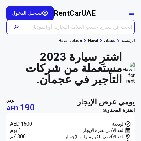
RentCarUAE
تسجيل الدخول
الرئيسية
عجمان
Haval
Haval JoLion
اشترِ سيارة 2023
مستعملة من شركات
التأجير في عجمان.
يومي عرض الإيجار
يومي
190
AED
الفترة المختارة:
AED 1500
الوديعة
1 يوم
الحد الأدنى لفترة الإيجار
300 كم
الحد الأقصى للكيلومترات الإجمالية