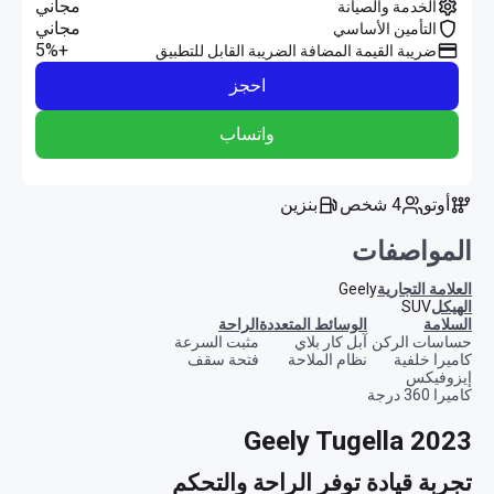
مجاني
الخدمة والصيانة
مجاني
التأمين الأساسي
+5%
ضريبة القيمة المضافة الضريبة القابل للتطبيق
احجز
واتساب
أوتو
4 شخص
بنزين
المواصفات
العلامة التجارية
Geely
الهيكل
SUV
السلامة
الوسائط المتعددة
الراحة
حساسات الركن
آبل كار بلاي
مثبت السرعة
كاميرا خلفية
نظام الملاحة
فتحة سقف
إيزوفيكس
كاميرا 360 درجة
Geely Tugella 2023
تجربة قيادة توفر الراحة والتحكم