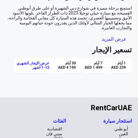
استمتع برحلة مميزة في شوارع دبي الشهيرة أو على طرق أبوظبي 
الفسيحة مع سيارة جيلي توجيلا 2023 ذات الطراز الفاخر. بلونها الأسود 
الأنيق وتصميمها العصري، تجسد هذه السيارة كل معاني الفخامة والراحة، 
مما يجعلها الخيار المثالي لأولئك الذين يقدرون جودة حياتهم اليومية 
**أناقة التصميم والشكل العصري**
عرض المزيد
تسعير الإيجار
عند النظرة الأولى، ستأسر الأعين باللون الأسود الجذاب الذي يكسو هيكل 
توجيلا الخارجي بكل فخر. يعكس هذا اللون مزيجًا بين الفخامة والسرية، 
ليمنحك حضورًا لا يمكن إنكاره. ينسجم المظهر الخارجي الأنيق مع التصميم 
1 أيام
7 أيام
30 أيام
عرض الإيجار الشهري
الداخلي الذي يختلط فيه الجلد الأسود مع تفاصيل مريحة وأنيقة توحي 
AED 239
AED 1 499
AED 4 199
1-12 أشهر
**راحة القيادة الذكية**
أطلق العنان لتحكمك من خلال ناقل الحركة الأوتوماتيكي الذي يتيح لك 
تجربة قيادة سلسة ومريحة، سواء كنت تتنقل في زحمة المدينة أو تتجه 
للأطراف للاسترخاء. استمتع بالقيادة مطمئنًا باستخدام نظام الكاميرات 
RentCarUAE
بزاوية 360 درجة، الذي يوفر لك رؤية محيطية شاملة وسلامة قصوى مهما 
استئجار سيارة
الفئات
**تكنولوجيا تعزز تجربتك**
أبو ظبي
اقتصادية
مع نظام Apple CarPlay المدمج، يمكنك البقاء على اتصال دائم بعالمك 
العين
ميني فان