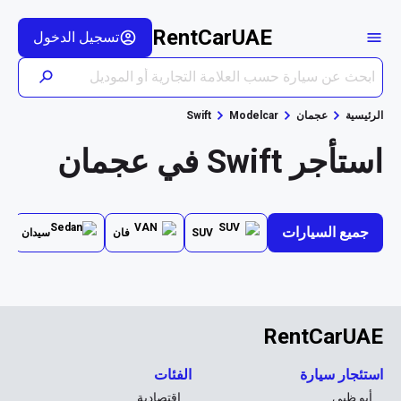
RentCarUAE
تسجيل الدخول
الرئيسية
عجمان
Modelcar
Swift
استأجر Swift في عجمان
جميع السيارات
SUV
فان
سيدان
RentCarUAE
استئجار سيارة
الفئات
أبو ظبي
اقتصادية