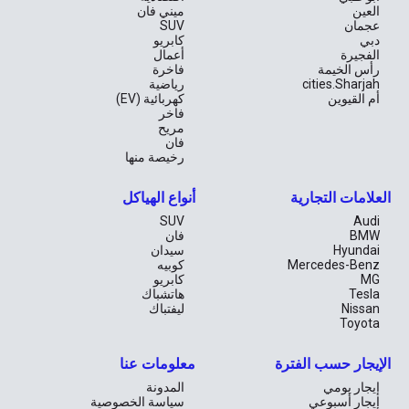
العين
ميني فان
عجمان
SUV
دبي
كابريو
الفجيرة
أعمال
رأس الخيمة
فاخرة
cities.Sharjah
رياضية
أم القيوين
كهربائية (EV)
فاخر
مريح
فان
رخيصة منها
العلامات التجارية
أنواع الهياكل
SUV
Audi
BMW
فان
Hyundai
سيدان
Mercedes-Benz
كوبيه
MG
كابريو
Tesla
هاتشباك
Nissan
ليفتباك
Toyota
الإيجار حسب الفترة
معلومات عنا
إيجار يومي
المدونة
إيجار أسبوعي
سياسة الخصوصية