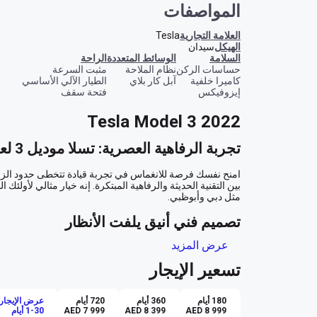
المواصفات
العلامة التجارية
Tesla
الهيكل
سيدان
السلامة
الوسائط المتعددة
الراحة
حساسات الركن
نظام الملاحة
مثبت السرعة
كاميرا خلفية
آبل كار بلاي
الطيار الآلي الأساسي
إيزوفيكس
فتحة سقف
Tesla Model 3 2022
تجربة الرفاهية العصرية: تسلا موديل 3 لعام 2022
تصميم فني أنيق يلفت الأنظار
عرض المزيد
تسعير الإيجار
رفاهية غير مسبوقة داخل المقصورة
180 أيام
360 أيام
720 أيام
عرض الإيجار 
AED 8 999
AED 8 399
AED 7 999
1-30 أيام