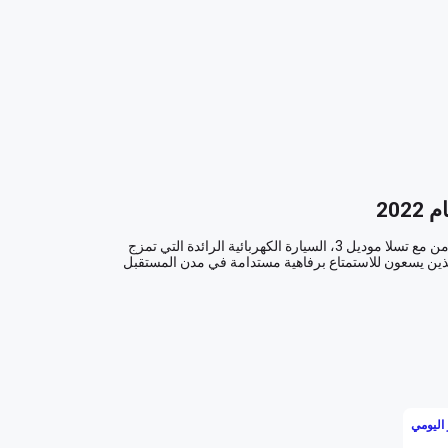
امنح نفسك فرصة للانغماس في تجربة قيادة تتخطى حدود الزمن مع تسلا موديل 3، السيارة الكهربائية الرائدة التي تمزج 
بين التقنية الحديثة والرفاهية المبتكرة. إنه خيار مثالي لأولئك الذين يسعون للاستمتاع برفاهية مستدامة في مدن المستقبل 
بلمسة من اللون الأبيض الناصع، تسلا موديل 3 تعد تحفة فنية متحركة تجذب الأنظار في شوارع المدينة وتترك انطباعًا خالداً 
في قلوب المارة. التصميم الخارجي الأنيق يمنح السيارة طابعًا عصريًا يعكس تطلعات نحو المستقبل. السير بهذه السيارة 
اليومي