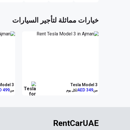
خيارات مماثلة لتأجير السيارات
تجارب القيادة الذاتية والسلامة
احجز رحلتك الخاصة
Model 3
Tesla Model 3
قيادة نحو المستقبل المستدام
D 499
AED 349
من
لكل يوم
من
RentCarUAE
أمامك. حان الوقت لتحلق فوق الزحام بسيارة تفهم احتياجاتك