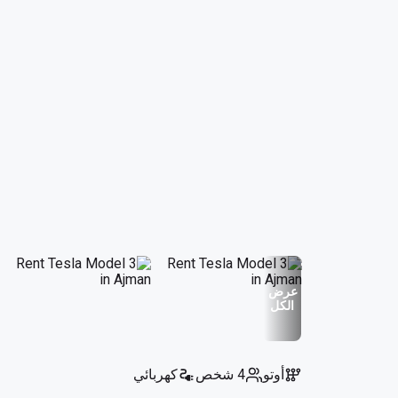
عرض
الكل
أوتو
4 شخص
كهربائي