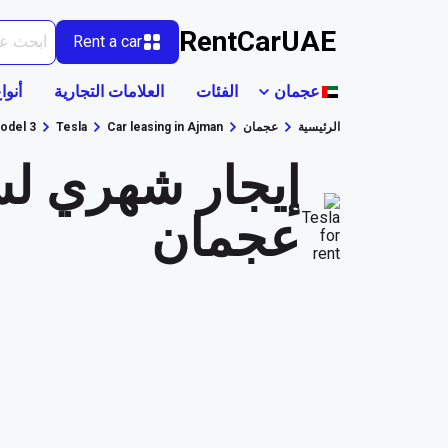
RentCarUAE
Rent a car
عجمان
الفئات
العلامات التجارية
أنوا
الرئيسية
عجمان
Car leasing in Ajman
Tesla
odel 3
عجمان