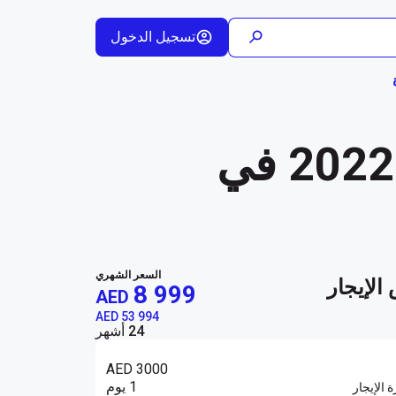
تسجيل الدخول
إيجار شهري لسيارة Model 3 أبيض 2022 في
السعر الشهري
الإيجار
8 999
AED
AED 53 994
24 أشهر
AED 3000
1 يوم
ة الإيجار