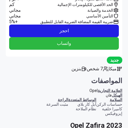
كم
الحد الأقصى للكيلومترات الإجمالية
مجاني
الخدمة والصيانة
مجاني
التأمين الأساسي
+5%
ضريبة القيمة المضافة الضريبة القابل للتطبيق
احجز
واتساب
جديد
ميكا
7 شخص
بنزين
المواصفات
العلامة التجارية
Opel
الهيكل
فان
السلامة
الوسائط المتعددة
الراحة
حساسات الركن
آبل كار بلاي
مثبت السرعة
كاميرا خلفية
نظام الملاحة
إيزوفيكس
Opel Zafira 2023