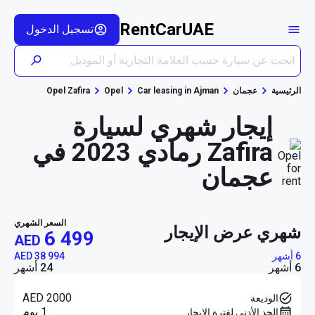
RentCarUAE
تسجيل الدخول
الرئيسية
عجمان
Car leasing in Ajman
Opel
Opel Zafira
إيجار شهري لسيارة
Zafira رمادي 2023 في
عجمان
السعر الشهري
شهري عرض الإيجار
6 499
AED
6 أشهر
AED 38 994
6 أشهر
24 أشهر
AED 2000
الوديعة
1 يوم
الحد الأدنى لفترة الإيجار