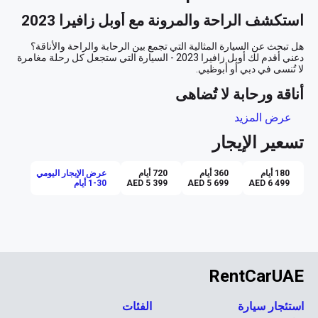
استكشف الراحة والمرونة مع أوبل زافيرا 2023
هل تبحث عن السيارة المثالية التي تجمع بين الرحابة والراحة والأناقة؟ 
دعني أقدم لك أوبل زافيرا 2023 - السيارة التي ستجعل كل رحلة مغامرة 
أناقة ورحابة لا تُضاهى
عرض المزيد
ببروزها الدقيق ولونها الخارجي الرمادي الجذاب، تعد أوبل زافيرا 2023 
الخيار الأمثل للعائلات الكبيرة أو مجموعات الأصدقاء. يتسع التصميم 
تسعير الإيجار
الداخلي الأنيق بجلده الأسود لما يصل إلى سبعة ركاب، مما يوفر الراحة 
التامة لكل فرد من أفراد الرحلة. سواء كنت تخطط لرحلة عائلية إلى 
الشاطئ أو تحتاج إلى مساحة إضافية لحمل الأمتعة أثناء التسوق في 
180 أيام
360 أيام
720 أيام
عرض الإيجار اليومي
AED 6 499
AED 5 699
AED 5 399
1-30 أيام
قيادة سلسة وتجربة تقنية معاصرة
تحمل أوبل زافيرا 2023 في طياتها تكنولوجيا متقدمة تلبي جميع احتياجاتك 
اليومية. مع نظام Apple CarPlay، يمكنك البقاء متصلاً بعالمك بأمان أثناء 
القيادة، والاستمتاع بالموسيقى المفضلة لديك أو الاستفادة من خدمات 
الملاحة الحية لتجد أفضل الطرق في المدينة. ولأن السلامة تأتي أولاً، تم 
RentCarUAE
تجهيز زافيرا بنظام Isofix لتثبيت مقاعد الأطفال، بالإضافة إلى 
مستشعرات الركن وكاميرا خلفية، مما يسهل عليك الركن في الأماكن 
استئجار سيارة
الفئات